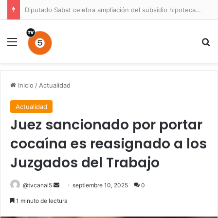
Diputado Sabat celebra ampliación del subsidio hipotecario con viviendas de hasta 6.000 UF
Menú
B
Inicio
/
Actualidad
Actualidad
Juez sancionado por portar
cocaína es reasignado a los
Juzgados del Trabajo
Send
@tvcanal5
septiembre 10, 2025
0
an
1 minuto de lectura
email