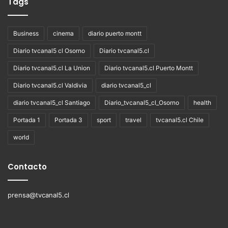
Tags
Business
cinema
diario puerto montt
Diario tvcanal5 cl Osorno
Diario tvcanal5.cl
Diario tvcanal5.cl La Union
Diario tvcanal5.cl Puerto Montt
Diario tvcanal5.cl Valdivia
diario tvcanal5_cl
diario tvcanal5_cl Santiago
Diario_tvcanal5_cl_Osorno
health
Portada 1
Portada 3
sport
travel
tvcanal5.cl Chile
world
Contacto
prensa@tvcanal5.cl