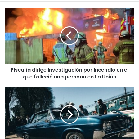
Fiscalía
dirige
investigación
por
incendio
en
el
que
falleció
Fiscalía dirige investigación por incendio en el
una
persona
que falleció una persona en La Unión
en
La
Expo
Unión
Autos
Clásicos
da
inicio
a
las
celebraciones