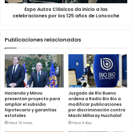
por
Expo Autos Clásicos da inicio a las
los
125
celebraciones por los 125 años de Loncoche
años
de
Loncoche
Publicaciones relacionadas
Hacienda y Minvu
Juzgado de Río Bueno
presentan proyecto para
ordena a Radio Bio Bio a
ampliar el subsidio
modificar publicaciones
hipotecario y garantías
por discriminación contra
estatales
Machi Millaray Huichalaf
Hace 10 horas
Hace 6 días