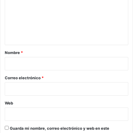
m
e
n
t
a
r
Nombre
*
i
o
*
Correo electrónico
*
Web
Guarda mi nombre, correo electrónico y web en este