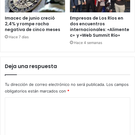
Imacec de junio creció
Empresas de Los Ríos en
2,4% y rompe racha
dos encuentros
negativa de cinco meses
internacionales: «Alimente
c» y «Web Summit Río»
Hace 7 días
Hace 4 semanas
Deja una respuesta
Tu dirección de correo electrónico no será publicada.
Los campos
obligatorios están marcados con
*
C
o
m
e