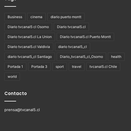
Business
cinema
diario puerto montt
Diario tvcanal5 cl Osorno
Diario tvcanal5.cl
Diario tvcanal5.cl La Union
Diario tvcanal5.cl Puerto Montt
Diario tvcanal5.cl Valdivia
diario tvcanal5_cl
diario tvcanal5_cl Santiago
Diario_tvcanal5_cl_Osorno
health
Portada 1
Portada 3
sport
travel
tvcanal5.cl Chile
world
Contacto
prensa@tvcanal5.cl