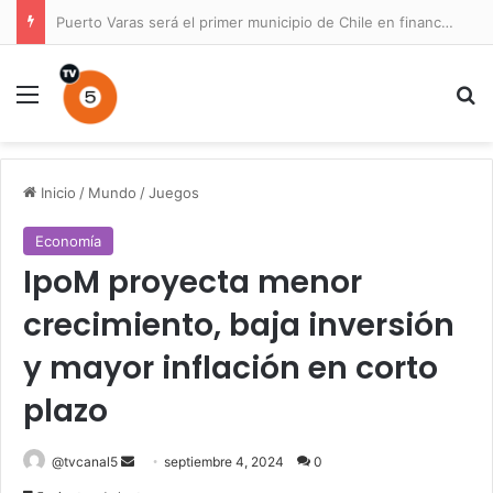
Puerto Varas será el primer municipio de Chile en financiar un Plan Maestro para un parque nacional
Menú
B
Inicio
/
Mundo
/
Juegos
Economía
IpoM proyecta menor
crecimiento, baja inversión
y mayor inflación en corto
plazo
Send
@tvcanal5
septiembre 4, 2024
0
an