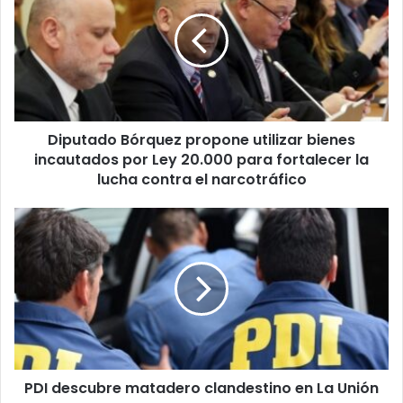
propone
utilizar
bienes
incautados
por
Ley
20.000
Diputado Bórquez propone utilizar bienes
para
fortalecer
incautados por Ley 20.000 para fortalecer la
la
lucha contra el narcotráfico
lucha
contra
PDI
el
descubre
narcotráfico
matadero
clandestino
en
La
Unión
PDI descubre matadero clandestino en La Unión