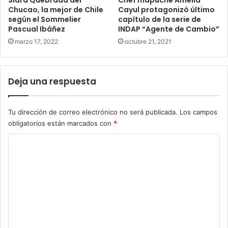
Chucao, la mejor de Chile
Cayul protagonizó último
según el Sommelier
capítulo de la serie de
Pascual Ibáñez
INDAP “Agente de Cambio”
marzo 17, 2022
octubre 21, 2021
Deja una respuesta
Tu dirección de correo electrónico no será publicada.
Los campos
obligatorios están marcados con
*
C
o
m
e
n
t