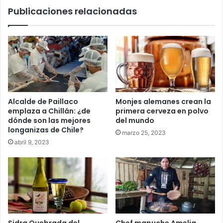
salud
Publicaciones relacionadas
Los
Ríos
Alcalde de Paillaco
Monjes alemanes crean la
emplaza a Chillán: ¿de
primera cerveza en polvo
dónde son las mejores
del mundo
longanizas de Chile?
marzo 25, 2023
abril 9, 2023
Sidra Quebrada del
Chef mapuche Amelia