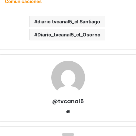
Comunicaciones
diario tvcanal5_cl Santiago
Diario_tvcanal5_cl_Osorno
@tvcanal5
Sitio
web