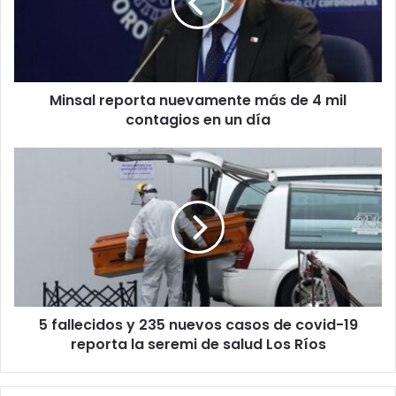
de
4
mil
contagios
en
Minsal reporta nuevamente más de 4 mil
un
día
contagios en un día
5
fallecidos
y
235
nuevos
casos
de
covid-
19
5 fallecidos y 235 nuevos casos de covid-19
reporta
la
reporta la seremi de salud Los Ríos
seremi
de