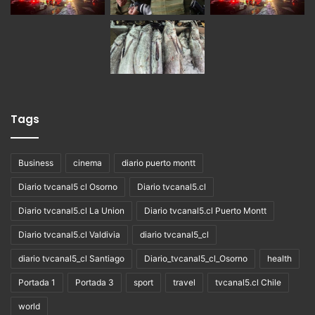
Tags
Business
cinema
diario puerto montt
Diario tvcanal5 cl Osorno
Diario tvcanal5.cl
Diario tvcanal5.cl La Union
Diario tvcanal5.cl Puerto Montt
Diario tvcanal5.cl Valdivia
diario tvcanal5_cl
diario tvcanal5_cl Santiago
Diario_tvcanal5_cl_Osorno
health
Portada 1
Portada 3
sport
travel
tvcanal5.cl Chile
world