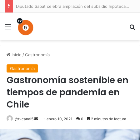
Diputado Sabat celebra ampliación del subsidio hipotecario con viviendas de hasta 6.000 UF
Menú
B
Inicio
/
Gastronomía
Gastronomía
Gastronomía sostenible en
tiempos de pandemia en
Chile
Send
@tvcanal5
enero 10, 2021
0
2 minutos de lectura
an
email