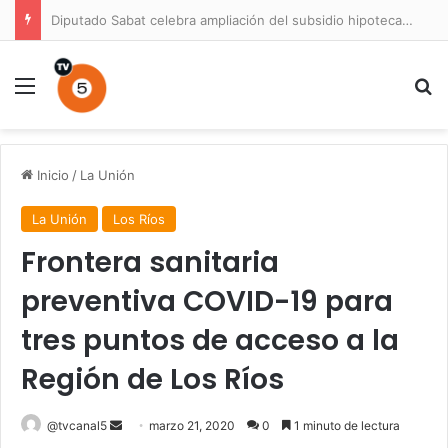
Diputado Sabat celebra ampliación del subsidio hipotecario con viviendas de hasta 6.000 UF
Menú
B
Inicio
/
La Unión
La Unión
Los Ríos
Frontera sanitaria
preventiva COVID-19 para
tres puntos de acceso a la
Región de Los Ríos
Send
@tvcanal5
marzo 21, 2020
0
1 minuto de lectura