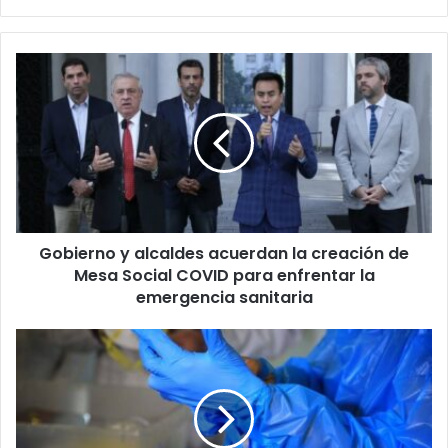
Gobierno
y
alcaldes
acuerdan
la
creación
de
Mesa
Social
Gobierno y alcaldes acuerdan la creación de
COVID
para
Mesa Social COVID para enfrentar la
enfrentar
emergencia sanitaria
la
emergencia
Primera
sanitaria
fallecida
por
Covid-
19
en