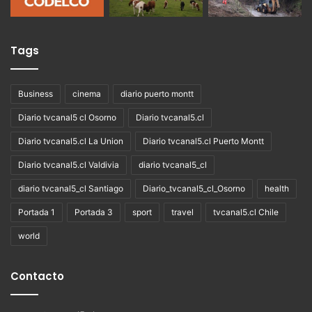
Tags
Business
cinema
diario puerto montt
Diario tvcanal5 cl Osorno
Diario tvcanal5.cl
Diario tvcanal5.cl La Union
Diario tvcanal5.cl Puerto Montt
Diario tvcanal5.cl Valdivia
diario tvcanal5_cl
diario tvcanal5_cl Santiago
Diario_tvcanal5_cl_Osorno
health
Portada 1
Portada 3
sport
travel
tvcanal5.cl Chile
world
Contacto