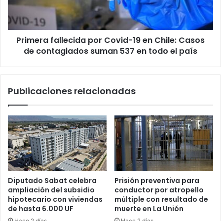
Chile:
Casos
de
Primera fallecida por Covid-19 en Chile: Casos
contagiados
suman
de contagiados suman 537 en todo el país
537
en
todo
Publicaciones relacionadas
el
país
Diputado Sabat celebra
Prisión preventiva para
ampliación del subsidio
conductor por atropello
hipotecario con viviendas
múltiple con resultado de
de hasta 6.000 UF
muerte en La Unión
Hace 2 días
Hace 2 días