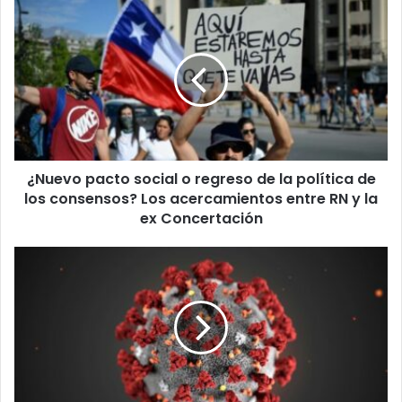
¿Nuevo
pacto
social
o
regreso
de
la
política
de
¿Nuevo pacto social o regreso de la política de
los
consensos?
los consensos? Los acercamientos entre RN y la
Los
ex Concertación
acercamientos
entre
Coronavirus
RN
e
y
influenza:
la
¿Qué
ex
tienen
Concertación
en
común
y