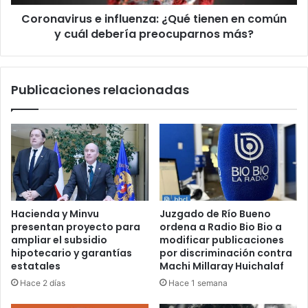
cuál
Coronavirus e influenza: ¿Qué tienen en común
debería
preocuparnos
y cuál debería preocuparnos más?
más?
Publicaciones relacionadas
Hacienda y Minvu
Juzgado de Río Bueno
presentan proyecto para
ordena a Radio Bio Bio a
ampliar el subsidio
modificar publicaciones
hipotecario y garantías
por discriminación contra
estatales
Machi Millaray Huichalaf
Hace 2 días
Hace 1 semana