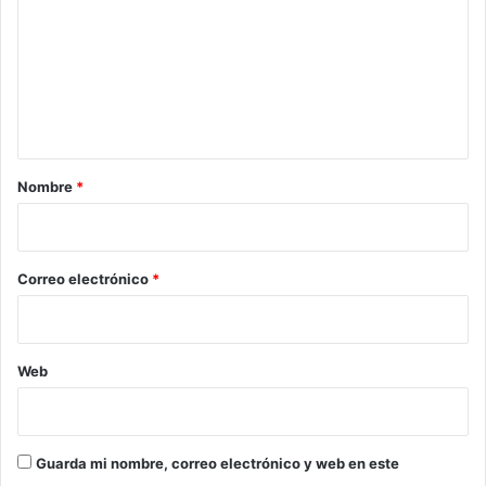
m
e
n
t
a
r
Nombre
*
i
o
*
Correo electrónico
*
Web
Guarda mi nombre, correo electrónico y web en este