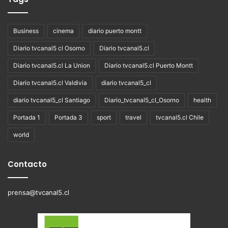
Business
cinema
diario puerto montt
Diario tvcanal5 cl Osorno
Diario tvcanal5.cl
Diario tvcanal5.cl La Union
Diario tvcanal5.cl Puerto Montt
Diario tvcanal5.cl Valdivia
diario tvcanal5_cl
diario tvcanal5_cl Santiago
Diario_tvcanal5_cl_Osorno
health
Portada 1
Portada 3
sport
travel
tvcanal5.cl Chile
world
Contacto
prensa@tvcanal5.cl