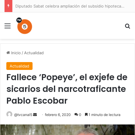
Diputado Sabat celebra ampliación del subsidio hipotecario con viviendas de hasta 6.000 UF
Menú
B
Inicio
/
Actualidad
Actualidad
Fallece ‘Popeye’, el exjefe de
sicarios del narcotraficante
Pablo Escobar
Send
@tvcanal5
febrero 6, 2020
0
1 minuto de lectura
an
email