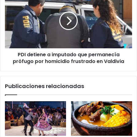
detiene
a
imputado
que
permanecía
prófugo
por
homicidio
PDI detiene a imputado que permanecía
frustrado
en
prófugo por homicidio frustrado en Valdivia
Valdivia
Publicaciones relacionadas