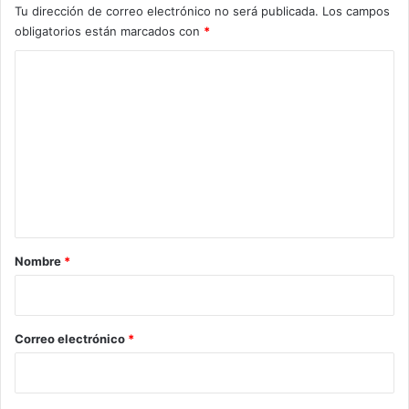
Tu dirección de correo electrónico no será publicada.
Los campos
obligatorios están marcados con
*
C
o
m
e
n
t
a
r
Nombre
*
i
o
*
Correo electrónico
*