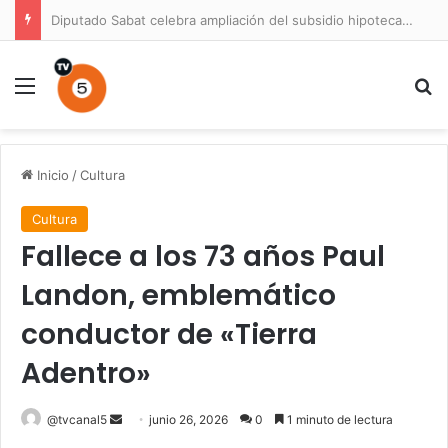
Diputado Sabat celebra ampliación del subsidio hipotecario con viviendas de hasta 6.000 UF
Menú
B
Inicio
/
Cultura
Cultura
Fallece a los 73 años Paul
Landon, emblemático
conductor de «Tierra
Adentro»
Send
@tvcanal5
junio 26, 2026
0
1 minuto de lectura
an