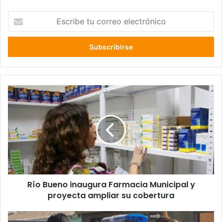
Escribe
tu
correo
electrónico
Río
Bueno
inaugura
Farmacia
Municipal
y
proyecta
ampliar
su
Río Bueno inaugura Farmacia Municipal y
cobertura
proyecta ampliar su cobertura
PDI