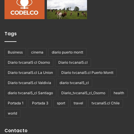
Tags
Business
cinema
diario puerto montt
Diario tvcanal5 cl Osorno
Diario tvcanal5.cl
Diario tvcanal5.cl La Union
Diario tvcanal5.cl Puerto Montt
Diario tvcanal5.cl Valdivia
diario tvcanal5_cl
diario tvcanal5_cl Santiago
Diario_tvcanal5_cl_Osorno
health
Portada 1
Portada 3
sport
travel
tvcanal5.cl Chile
world
Contacto