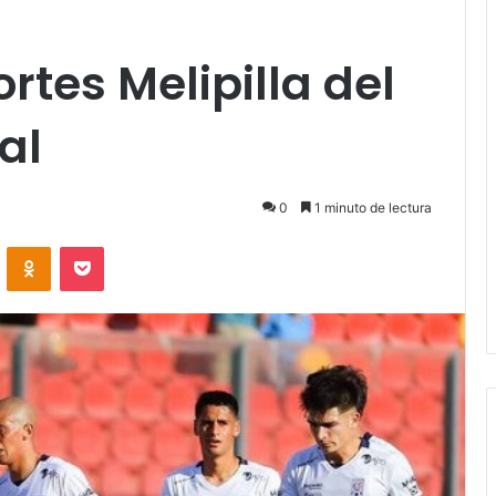
rtes Melipilla del
al
0
1 minuto de lectura
VKontakte
Odnoklassniki
Pocket