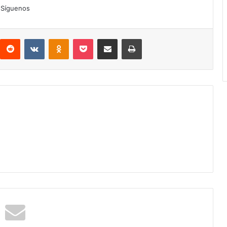
Síguenos
interest
Reddit
VKontakte
Odnoklassniki
Pocket
Compartir por correo electrónico
Imprimir