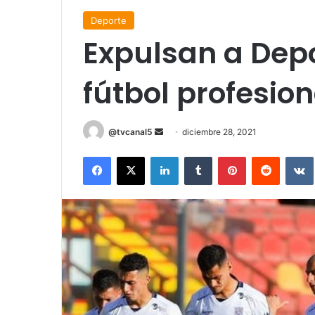
Deporte
Expulsan a Depo
fútbol profesion
Send
@tvcanal5
diciembre 28, 2021
an
Facebook
X
LinkedIn
Tumblr
Pinterest
Reddit
email