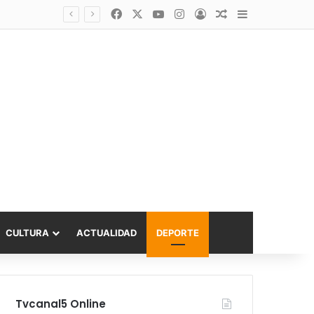
Facebook
X
YouTube
Instagram
Acceso
Publicación al a
Barra lateral
Diputado Sabat celebra ampliación del subsidio hipotecario con viviendas de hasta 6.000 UF
CULTURA
ACTUALIDAD
DEPORTE
Tvcanal5 Online