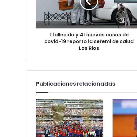
nuevos
casos
de
covid-
19
1 fallecido y 41 nuevos casos de
reporto
la
covid-19 reporto la seremi de salud
seremi
Los Rios
de
salud
Los
Rios
Publicaciones relacionadas