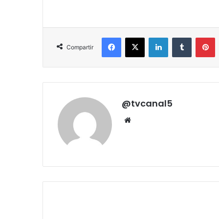
Facebook
X
LinkedIn
Tumblr
P
Compartir
@tvcanal5
Sitio
web