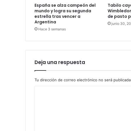
España se alza campeón del
Tabilo cay
mundo y logra su segunda
Wimbledon 
estrella tras vencer a
de pasto p
Argentina
junio 30, 2
Hace 3 semanas
Deja una respuesta
Tu dirección de correo electrónico no será publicada
C
o
m
e
n