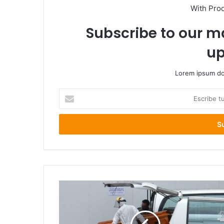
With Pro
Subscribe to our ma
up
Lorem ipsum dol
Escribe
tu
correo
electrónico
1
fallecido
y
41