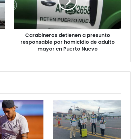
responsable
por
homicidio
de
adulto
Carabineros detienen a presunto
mayor
en
responsable por homicidio de adulto
Puerto
mayor en Puerto Nuevo
Nuevo