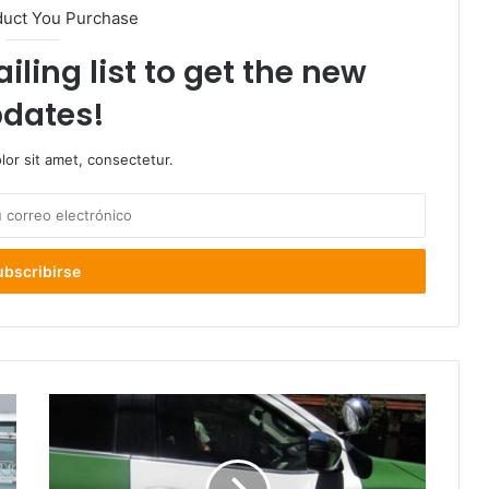
duct You Purchase
iling list to get the new
dates!
or sit amet, consectetur.
Carabineros
detienen
a
presunto