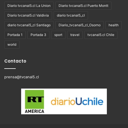
Diario tvcanal5.cl La Union
Diario tvcanal5.cl Puerto Montt
Diario tvcanal5.cl Valdivia
diario tvcanal5_cl
diario tvcanal5_cl Santiago
Diario_tvcanal5_cl_Osorno
health
Portada 1
Portada 3
sport
travel
tvcanal5.cl Chile
world
Contacto
prensa@tvcanal5.cl