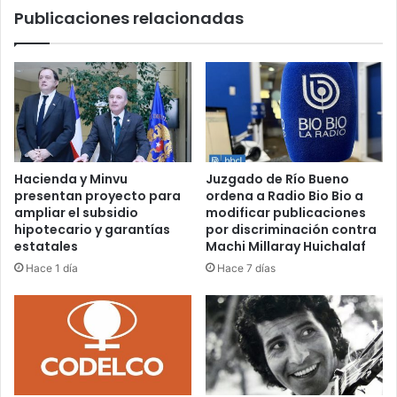
Publicaciones relacionadas
de
trata
de
personas
y
explotacion
sexual
Hacienda y Minvu
Juzgado de Río Bueno
presentan proyecto para
ordena a Radio Bio Bio a
ampliar el subsidio
modificar publicaciones
hipotecario y garantías
por discriminación contra
estatales
Machi Millaray Huichalaf
Hace 1 día
Hace 7 días