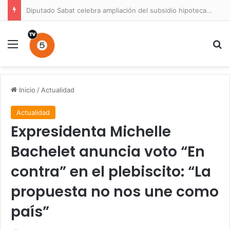
Diputado Sabat celebra ampliación del subsidio hipotecario con viviendas de hasta 6.000 UF
Menú
B
Inicio
/
Actualidad
Actualidad
Expresidenta Michelle
Bachelet anuncia voto “En
contra” en el plebiscito: “La
propuesta no nos une como
país”