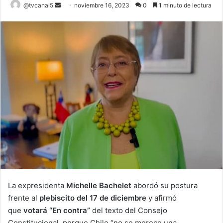
Send
@tvcanal5
noviembre 16, 2023
0
1 minuto de lectura
an
email
La expresidenta
Michelle Bachelet
abordó su postura
frente al
plebiscito del 17 de diciembre
y afirmó
que
votará “En contra”
del texto del Consejo
Constitucional, porque Chile “no se merece una