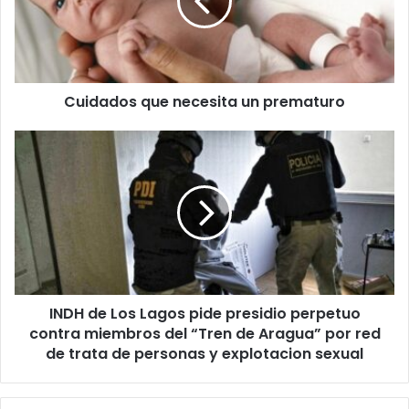
prematuro
Cuidados que necesita un prematuro
INDH
de
Los
Lagos
pide
presidio
perpetuo
contra
miembros
INDH de Los Lagos pide presidio perpetuo
del
“Tren
contra miembros del “Tren de Aragua” por red
de
de trata de personas y explotacion sexual
Aragua”
por
red