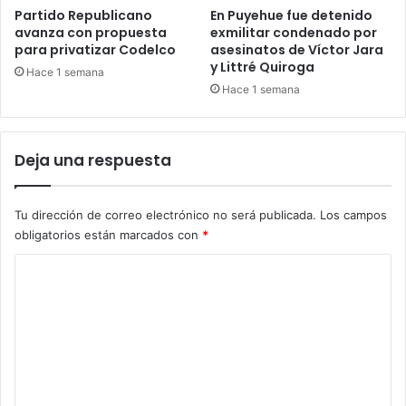
Partido Republicano
En Puyehue fue detenido
avanza con propuesta
exmilitar condenado por
para privatizar Codelco
asesinatos de Víctor Jara
y Littré Quiroga
Hace 1 semana
Hace 1 semana
Deja una respuesta
Tu dirección de correo electrónico no será publicada.
Los campos
obligatorios están marcados con
*
C
o
m
e
n
t