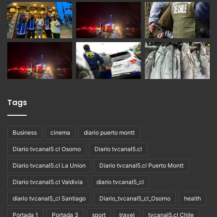
Tags
Business
cinema
diario puerto montt
Diario tvcanal5 cl Osorno
Diario tvcanal5.cl
Diario tvcanal5.cl La Union
Diario tvcanal5.cl Puerto Montt
Diario tvcanal5.cl Valdivia
diario tvcanal5_cl
diario tvcanal5_cl Santiago
Diario_tvcanal5_cl_Osorno
health
Portada 1
Portada 3
sport
travel
tvcanal5.cl Chile