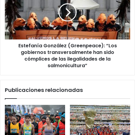
Betsson
(Greenpeace):
“Los
gobiernos
transversalmente
han
sido
cómplices
Estefanía González (Greenpeace): “Los
de
las
gobiernos transversalmente han sido
ilegalidades
cómplices de las ilegalidades de la
de
salmonicultura”
la
salmonicultura”
Publicaciones relacionadas