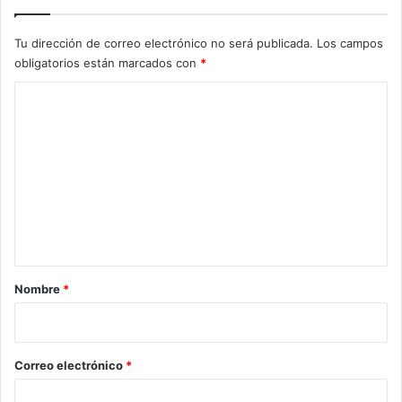
Tu dirección de correo electrónico no será publicada.
Los campos
obligatorios están marcados con
*
C
o
m
e
n
t
a
r
Nombre
*
i
o
*
Correo electrónico
*