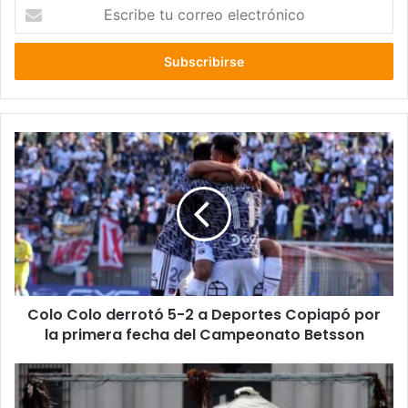
Escribe
tu
correo
electrónico
Colo
Colo
derrotó
5-
2
a
Deportes
Copiapó
por
Colo Colo derrotó 5-2 a Deportes Copiapó por
la
primera
la primera fecha del Campeonato Betsson
fecha
del
Estefanía
Campeonato
González