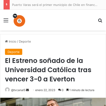
Puerto Varas será el primer municipio de Chile en financiar un Plan Maestro para un parque nacional
Menú
B
Inicio
/
Deporte
Deporte
El Estreno soñado de la
Universidad Católica tras
vencer 3-0 a Everton
Send
@tvcanal5
enero 22, 2023
0
1 minuto de lectura
an
email