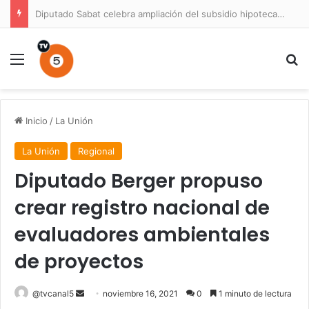
Diputado Sabat celebra ampliación del subsidio hipotecario con viviendas de hasta 6.000 UF
Menú
B
Inicio
/
La Unión
La Unión
Regional
Diputado Berger propuso
crear registro nacional de
evaluadores ambientales
de proyectos
Send
@tvcanal5
noviembre 16, 2021
0
1 minuto de lectura