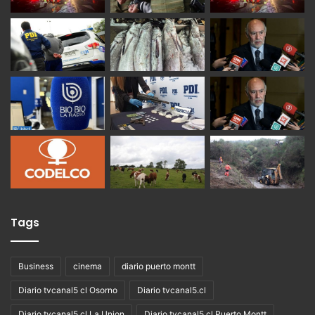
Tags
Business
cinema
diario puerto montt
Diario tvcanal5 cl Osorno
Diario tvcanal5.cl
Diario tvcanal5.cl La Union
Diario tvcanal5.cl Puerto Montt