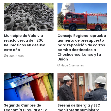
debate
de
Anatel
Municipio de Valdivia
Consejo Regional aprueba
recicla cerca de 1.200
aumento de presupuesto
neumáticos en desuso
para reposición de carros
este año
bomba destinados a
Choshuenco, Lanco y La
Hace 2 días
Unión
Hace 2 semanas
Segunda Cumbre de
Seremi de Energía y SEC
Economía Circular en La
monitorean suministro