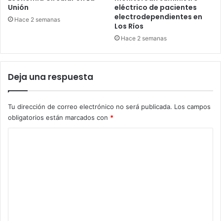
Unión
eléctrico de pacientes
electrodependientes en
Hace 2 semanas
Los Ríos
Hace 2 semanas
Deja una respuesta
Tu dirección de correo electrónico no será publicada.
Los campos
obligatorios están marcados con
*
C
o
m
e
n
t