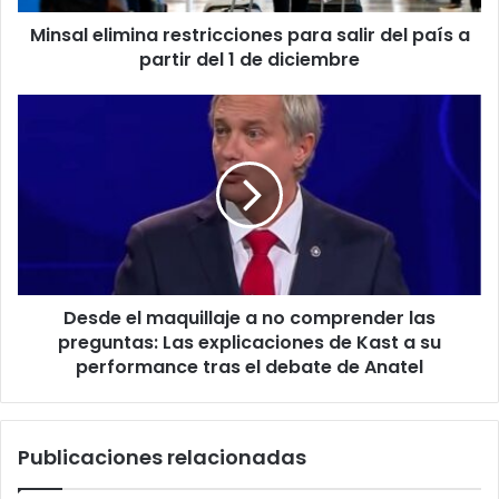
partir
Minsal elimina restricciones para salir del país a
del
1
partir del 1 de diciembre
de
diciembre
Desde
el
maquillaje
a
no
comprender
las
preguntas:
Las
Desde el maquillaje a no comprender las
explicaciones
de
preguntas: Las explicaciones de Kast a su
Kast
performance tras el debate de Anatel
a
su
performance
Publicaciones relacionadas
tras
el