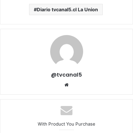
Diario tvcanal5.cl La Union
@tvcanal5
Sitio
web
With Product You Purchase