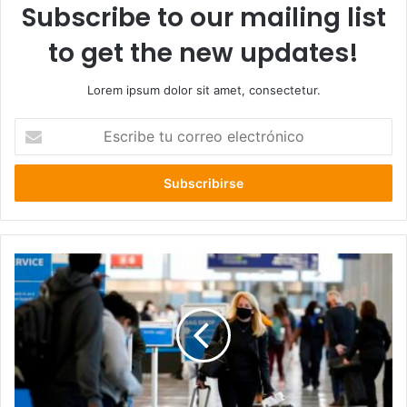
Subscribe to our mailing list
to get the new updates!
Lorem ipsum dolor sit amet, consectetur.
Escribe
tu
correo
electrónico
Minsal
elimina
restricciones
para
salir
del
país
a