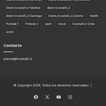
Diario tvcanal5.cl Valdivia
diario tvcanal5_cl
diario tvcanal5_cl Santiago
Diario_tvcanal5_cl_Osorno
health
Portada 1
Portada 3
sport
travel
tvcanal5.cl Chile
world
Contacto
prensa@tvcanal5.cl
© Copyright 2026, Todos los derechos reservados |
Facebook
X
YouTube
Instagram