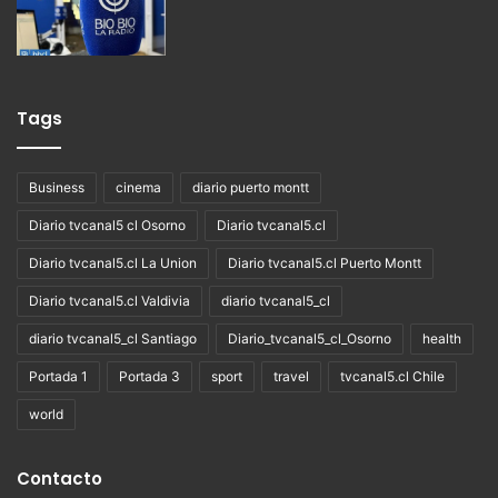
Tags
Business
cinema
diario puerto montt
Diario tvcanal5 cl Osorno
Diario tvcanal5.cl
Diario tvcanal5.cl La Union
Diario tvcanal5.cl Puerto Montt
Diario tvcanal5.cl Valdivia
diario tvcanal5_cl
diario tvcanal5_cl Santiago
Diario_tvcanal5_cl_Osorno
health
Portada 1
Portada 3
sport
travel
tvcanal5.cl Chile
world
Contacto