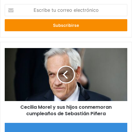
Escribe
tu
correo
electrónico
Cecilia
Morel
y
sus
hijos
conmemoran
cumpleaños
de
Sebastián
Cecilia Morel y sus hijos conmemoran
Piñera
cumpleaños de Sebastián Piñera
Deuda
histórica: