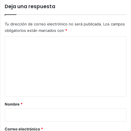
Deja una respuesta
Tu dirección de correo electrónico no será publicada.
Los campos
obligatorios están marcados con
*
C
o
m
e
n
t
a
r
Nombre
*
i
o
*
Correo electrónico
*