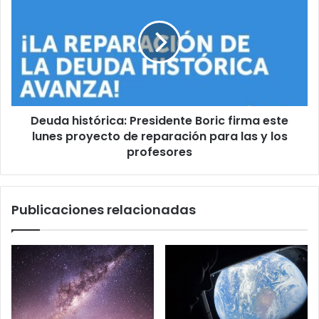
Presidente
Boric
firma
este
lunes
proyecto
de
Deuda histórica: Presidente Boric firma este
reparación
para
lunes proyecto de reparación para las y los
las
profesores
y
los
profesores
Publicaciones relacionadas