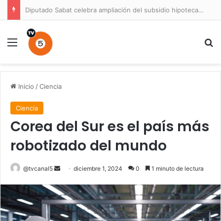
Diputado Sabat celebra ampliación del subsidio hipotecario con viviendas de hasta 6.000 UF
Menú
B
Inicio
/
Ciencia
Ciencia
Corea del Sur es el país más
robotizado del mundo
Send
@tvcanal5
diciembre 1, 2024
0
1 minuto de lectura
an
email