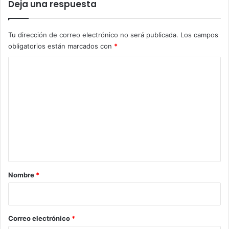
Deja una respuesta
Tu dirección de correo electrónico no será publicada.
Los campos
obligatorios están marcados con
*
C
o
m
e
n
t
a
r
Nombre
*
i
o
*
Correo electrónico
*