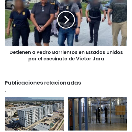
a
Pedro
Barrientos
en
Estados
Unidos
por
el
Detienen a Pedro Barrientos en Estados Unidos
asesinato
de
por el asesinato de Víctor Jara
Víctor
Jara
Publicaciones relacionadas