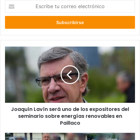
Escribe
tu
correo
electrónico
Joaquín
Lavín
será
uno
de
los
expositores
del
seminario
Joaquín Lavín será uno de los expositores del
sobre
energías
seminario sobre energías renovables en
renovables
Paillaco
en
Paillaco
Detienen