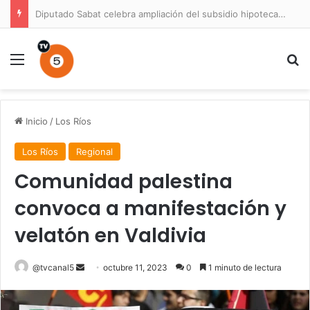
Diputado Sabat celebra ampliación del subsidio hipotecario con viviendas de hasta 6.000 UF
Menú
B
Inicio
/
Los Ríos
Los Ríos
Regional
Comunidad palestina
convoca a manifestación y
velatón en Valdivia
Send
@tvcanal5
octubre 11, 2023
0
1 minuto de lectura
an
email