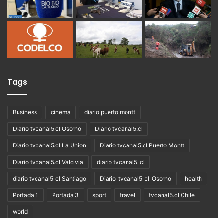
Tags
Business
cinema
diario puerto montt
Diario tvcanal5 cl Osorno
Diario tvcanal5.cl
Diario tvcanal5.cl La Union
Diario tvcanal5.cl Puerto Montt
Diario tvcanal5.cl Valdivia
diario tvcanal5_cl
diario tvcanal5_cl Santiago
Diario_tvcanal5_cl_Osorno
health
Portada 1
Portada 3
sport
travel
tvcanal5.cl Chile
world