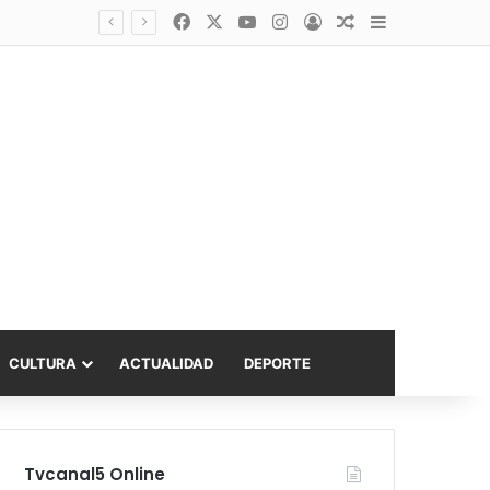
Facebook
X
YouTube
Instagram
Acceso
Publicación al a
Barra lateral
Diputado Sabat celebra ampliación del subsidio hipotecario con viviendas de hasta 6.000 UF
CULTURA
ACTUALIDAD
DEPORTE
Tvcanal5 Online