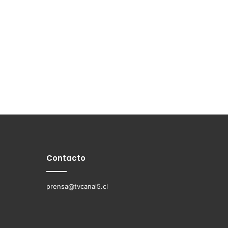
Contacto
prensa@tvcanal5.cl