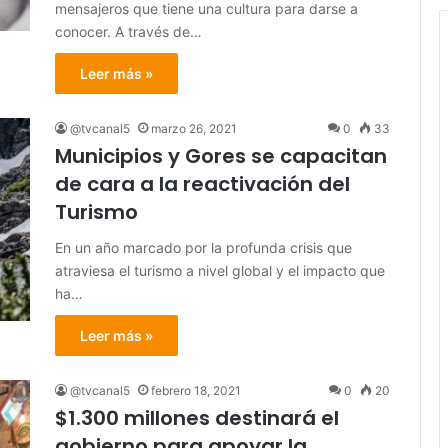
mensajeros que tiene una cultura para darse a
conocer. A través de…
Leer más »
@tvcanal5
marzo 26, 2021
0
33
Municipios y Gores se capacitan
de cara a la reactivación del
Turismo
En un año marcado por la profunda crisis que
atraviesa el turismo a nivel global y el impacto que
ha…
Leer más »
@tvcanal5
febrero 18, 2021
0
20
$1.300 millones destinará el
gobierno para apoyar la