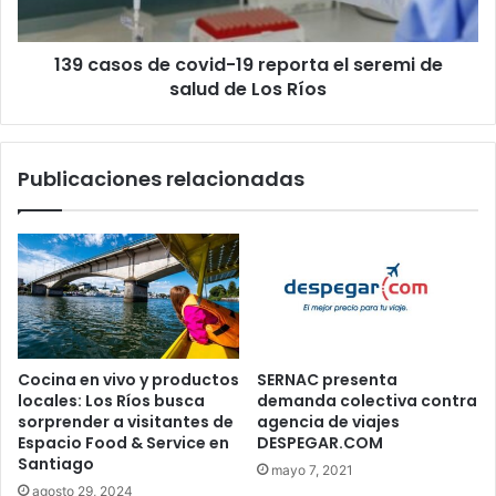
seremi
de
139 casos de covid-19 reporta el seremi de
salud
de
salud de Los Ríos
Los
Ríos
Publicaciones relacionadas
Cocina en vivo y productos
SERNAC presenta
locales: Los Ríos busca
demanda colectiva contra
sorprender a visitantes de
agencia de viajes
Espacio Food & Service en
DESPEGAR.COM
Santiago
mayo 7, 2021
agosto 29, 2024