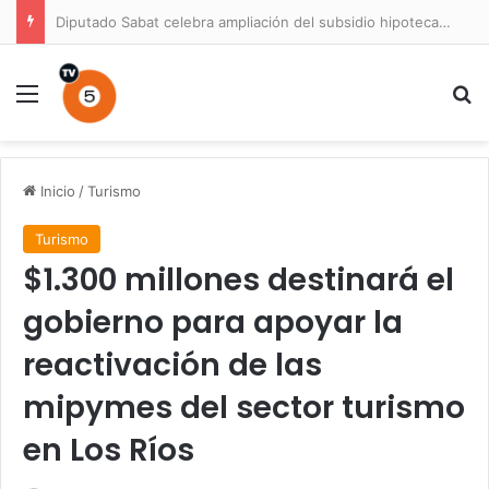
Diputado Sabat celebra ampliación del subsidio hipotecario con viviendas de hasta 6.000 UF
Menú
B
Inicio
/
Turismo
Turismo
$1.300 millones destinará el
gobierno para apoyar la
reactivación de las
mipymes del sector turismo
en Los Ríos