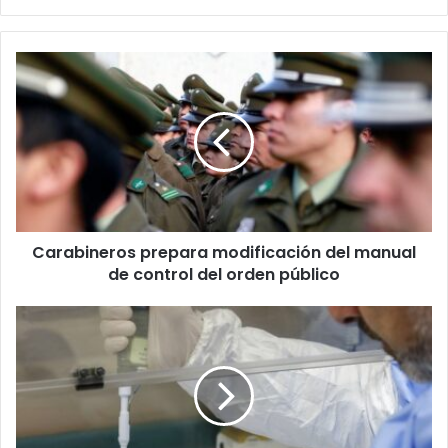
Carabineros
prepara
modificación
del
manual
de
control
del
orden
Carabineros prepara modificación del manual
público
de control del orden público
139
casos
de
covid-
19
reporta
el