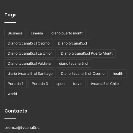
Tags
Business
cinema
diario puerto montt
Diario tvcanal5 cl Osorno
Diario tvcanal5.cl
Diario tvcanal5.cl La Union
Diario tvcanal5.cl Puerto Montt
Diario tvcanal5.cl Valdivia
diario tvcanal5_cl
diario tvcanal5_cl Santiago
Diario_tvcanal5_cl_Osorno
health
Portada 1
Portada 3
sport
travel
tvcanal5.cl Chile
world
Contacto
prensa@tvcanal5.cl