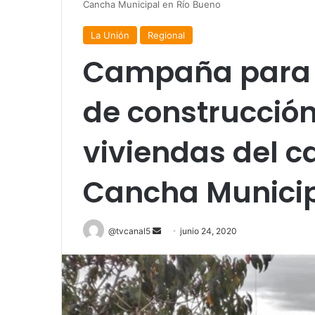
Cancha Municipal en Río Bueno
La Unión
Regional
Campaña para r
de construcción
viviendas del
Cancha Municip
Send
@tvcanal5
junio 24, 2020
an
email