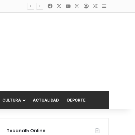
Facebook
X
YouTube
Instagram
Acceso
Publicación al a
Barra lateral
Diputado Sabat celebra ampliación del subsidio hipotecario con viviendas de hasta 6.000 UF
CULTURA
ACTUALIDAD
DEPORTE
Tvcanal5 Online