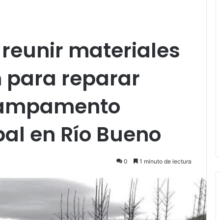
eunir materiales
 para reparar
 campamento
al en Río Bueno
0
1 minuto de lectura