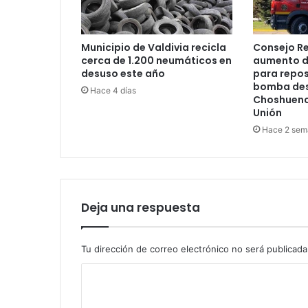
Municipio de Valdivia recicla
Consejo R
cerca de 1.200 neumáticos en
aumento d
desuso este año
para repos
bomba des
Hace 4 días
Choshuenco
Unión
Hace 2 sem
Deja una respuesta
Tu dirección de correo electrónico no será publicada
C
o