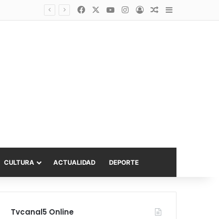
Facebook
X
YouTube
Instagram
Acceso
Publicación al a
Barra lateral
Diputado Sabat celebra ampliación del subsidio hipotecario con viviendas de hasta 6.000 UF
CULTURA
ACTUALIDAD
DEPORTE
Tvcanal5 Online