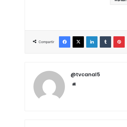
Facebook
X
LinkedIn
Tumblr
P
Compartir
@tvcanal5
Sitio
web