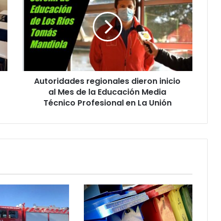
dieron
inicio
al
Mes
de
la
Educación
Autoridades regionales dieron inicio
Media
Técnico
al Mes de la Educación Media
Profesional
Técnico Profesional en La Unión
en
La
Unión