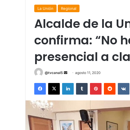
La Unión
Regional
Alcalde de la U
confirma: “No h
presencial a cl
Send
@tvcanal5
agosto 11, 2020
an
Facebook
X
LinkedIn
Tumblr
Pinterest
Reddit
email