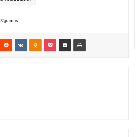
Síguenos
interest
Reddit
VKontakte
Odnoklassniki
Pocket
Compartir por correo electrónico
Imprimir