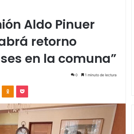
nión Aldo Pinuer
abrá retorno
ases en la comuna”
0
1 minuto de lectura
VKontakte
Odnoklassniki
Pocket