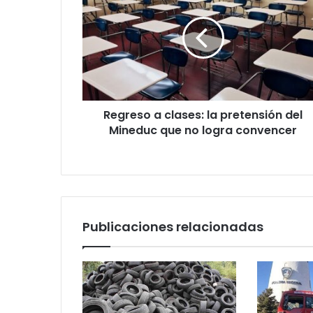
clases:
la
pretensión
del
Mineduc
que
no
Regreso a clases: la pretensión del
logra
convencer
Mineduc que no logra convencer
Publicaciones relacionadas