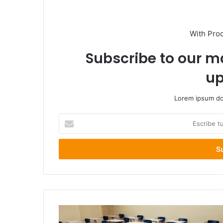
With Pro
Subscribe to our ma
up
Lorem ipsum dol
Escribe
tu
correo
electrónico
Regreso
a