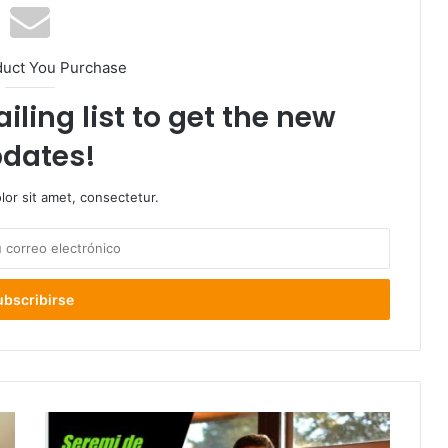
duct You Purchase
iling list to get the new
dates!
or sit amet, consectetur.
Autoridades
regionales