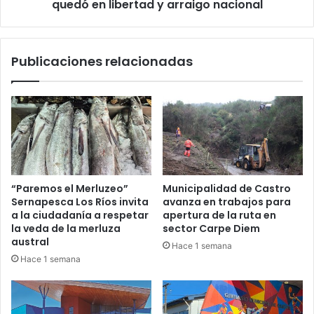
y
quedó en libertad y arraigo nacional
arraigo
nacional
Publicaciones relacionadas
“Paremos el Merluzeo”
Municipalidad de Castro
Sernapesca Los Ríos invita
avanza en trabajos para
a la ciudadanía a respetar
apertura de la ruta en
la veda de la merluza
sector Carpe Diem
austral
Hace 1 semana
Hace 1 semana