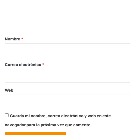
e
n
t
a
r
Nombre
*
i
o
*
Correo electrónico
*
Web
Guarda mi nombre, correo electrónico y web en este
navegador para la próxima vez que comente.