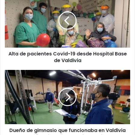
de
pacientes
Covid-
19
desde
Hospital
Base
de
Alta de pacientes Covid-19 desde Hospital Base
Valdivia
de Valdivia
Dueño
de
gimnasio
que
funcionaba
en
Valdivia
quedó
en
Dueño de gimnasio que funcionaba en Valdivia
libertad