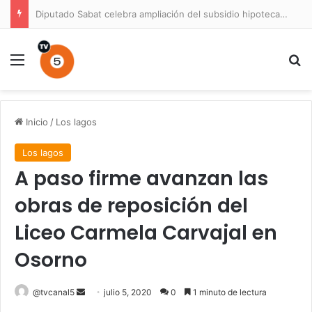
Diputado Sabat celebra ampliación del subsidio hipotecario con viviendas de hasta 6.000 UF
Menú
B
Inicio
/
Los lagos
Los lagos
A paso firme avanzan las
obras de reposición del
Liceo Carmela Carvajal en
Osorno
Send
@tvcanal5
julio 5, 2020
0
1 minuto de lectura
an