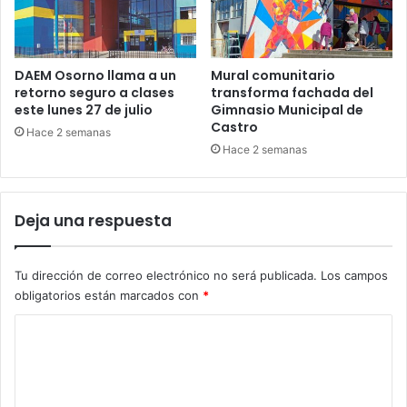
DAEM Osorno llama a un
Mural comunitario
retorno seguro a clases
transforma fachada del
este lunes 27 de julio
Gimnasio Municipal de
Castro
Hace 2 semanas
Hace 2 semanas
Deja una respuesta
Tu dirección de correo electrónico no será publicada.
Los campos
obligatorios están marcados con
*
C
o
m