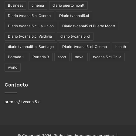
Business
cinema
diario puerto montt
Diario tvcanal5 cl Osorno
Diario tvcanal5.cl
Diario tvcanal5.cl La Union
Diario tvcanal5.cl Puerto Montt
Diario tvcanal5.cl Valdivia
diario tvcanal5_cl
diario tvcanal5_cl Santiago
Diario_tvcanal5_cl_Osorno
health
Portada 1
Portada 3
sport
travel
tvcanal5.cl Chile
world
Contacto
prensa@tvcanal5.cl
© Copyright 2026, Todos los derechos reservados |