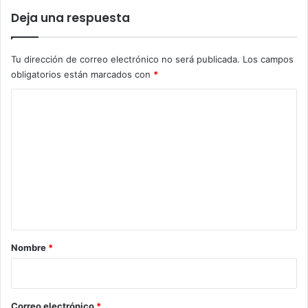
Deja una respuesta
Tu dirección de correo electrónico no será publicada.
Los campos
obligatorios están marcados con
*
C
o
m
e
n
t
a
r
Nombre
*
i
o
*
Correo electrónico
*