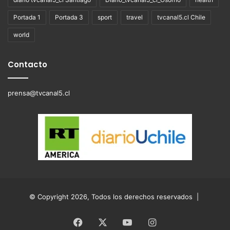
Portada 1
Portada 3
sport
travel
tvcanal5.cl Chile
world
Contacto
prensa@tvcanal5.cl
© Copyright 2026, Todos los derechos reservados |
Facebook
X
YouTube
Instagram