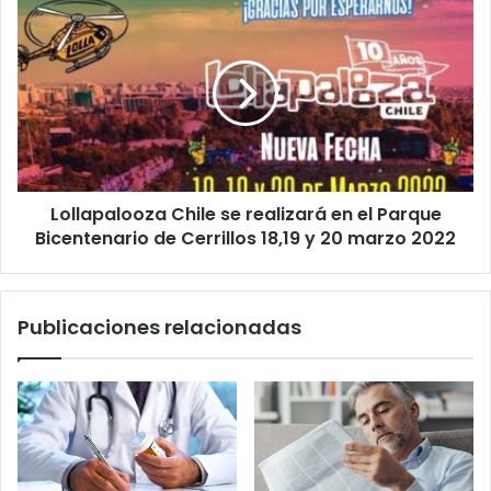
Valdivia
Lollapalooza
Chile
se
realizará
en
el
Parque
Bicentenario
de
Lollapalooza Chile se realizará en el Parque
Cerrillos
18,19
Bicentenario de Cerrillos 18,19 y 20 marzo 2022
y
20
marzo
Publicaciones relacionadas
2022