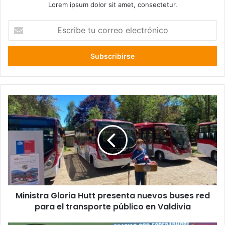
Lorem ipsum dolor sit amet, consectetur.
Escribe
tu
correo
electrónico
Ministra
Gloria
Hutt
presenta
nuevos
buses
red
para
el
Ministra Gloria Hutt presenta nuevos buses red
transporte
público
para el transporte público en Valdivia
en