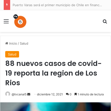
Preocupación por el desempleo en Chile: 74% de los consultados calificó como mala la situación económica
Menú
B
Inicio
/
Salud
Salud
88 nuevos casos de covid-
19 reporta la region de Los
Rios
Send
@tvcanal5
diciembre 12, 2021
0
1 minuto de lectura
an
email