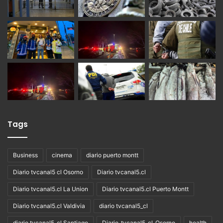
Tags
Business
cinema
diario puerto montt
Diario tvcanal5 cl Osorno
Diario tvcanal5.cl
Diario tvcanal5.cl La Union
Diario tvcanal5.cl Puerto Montt
Diario tvcanal5.cl Valdivia
diario tvcanal5_cl
diario tvcanal5_cl Santiago
Diario_tvcanal5_cl_Osorno
health