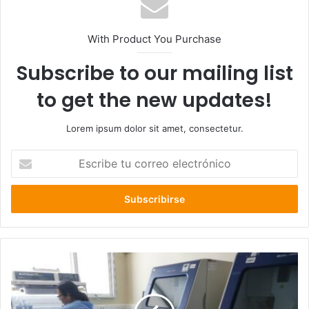
With Product You Purchase
Subscribe to our mailing list
to get the new updates!
Lorem ipsum dolor sit amet, consectetur.
Escribe
tu
correo
electrónico
6°caso
de
coronavirus
en