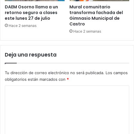
DAEM Osorno llama a un
Mural comunitario
retorno seguro a clases
transforma fachada del
este lunes 27 de julio
Gimnasio Municipal de
Castro
Hace 2 semanas
Hace 2 semanas
Deja una respuesta
Tu dirección de correo electrónico no será publicada.
Los campos
obligatorios están marcados con
*
C
o
m
e
n