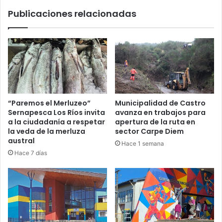
en
Publicaciones relacionadas
América
Latina
“Paremos el Merluzeo”
Municipalidad de Castro
Sernapesca Los Ríos invita
avanza en trabajos para
a la ciudadanía a respetar
apertura de la ruta en
la veda de la merluza
sector Carpe Diem
austral
Hace 1 semana
Hace 7 días