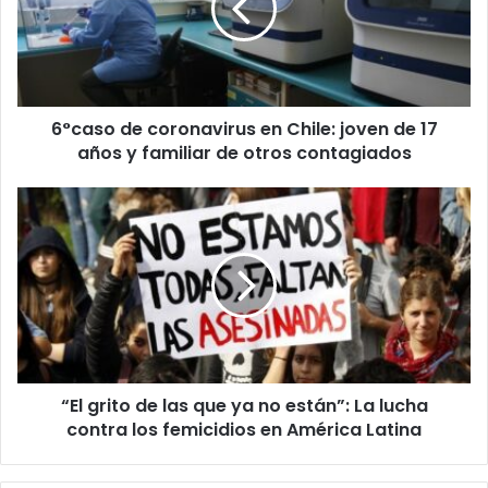
Chile:
joven
de
17
años
6°caso de coronavirus en Chile: joven de 17
y
familiar
años y familiar de otros contagiados
de
otros
“El
contagiados
grito
de
las
que
ya
no
están”:
La
“El grito de las que ya no están”: La lucha
lucha
contra
contra los femicidios en América Latina
los
femicidios