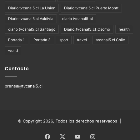
Diario tvcanal5.cl La Union
Diario tvcanal5.cl Puerto Montt
Diario tvcanal5.cl Valdivia
diario tvcanal5_cl
diario tvcanal5_cl Santiago
Diario_tvcanal5_cl_Osorno
health
Portada 1
Portada 3
sport
travel
tvcanal5.cl Chile
world
Contacto
prensa@tvcanal5.cl
© Copyright 2026, Todos los derechos reservados |
Facebook
X
YouTube
Instagram