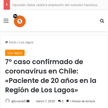
Diputado Sabat celebra ampliación del subsidio hipotecario con viviendas de hasta 6.000 UF
Menú
B
Inicio
/
Los lagos
Los lagos
7° caso confirmado de
coronavirus en Chile:
«Paciente de 20 años en la
Región de Los Lagos»
Send
@tvcanal5
marzo 7, 2020
0
1 minuto de lectura
an