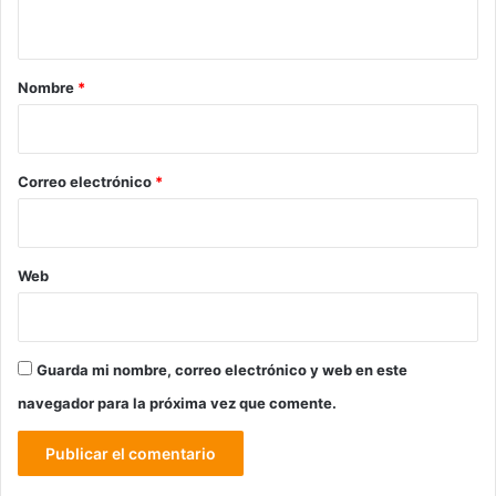
t
a
r
Nombre
*
i
o
*
Correo electrónico
*
Web
Guarda mi nombre, correo electrónico y web en este
navegador para la próxima vez que comente.