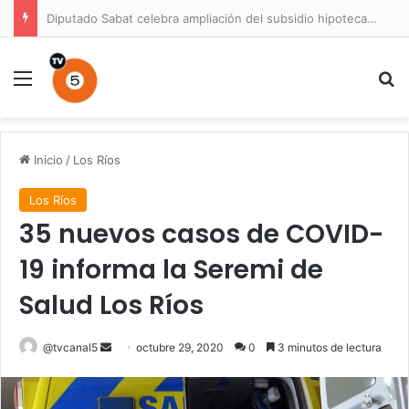
Diputado Sabat celebra ampliación del subsidio hipotecario con viviendas de hasta 6.000 UF
Menú
B
Inicio
/
Los Ríos
Los Ríos
35 nuevos casos de COVID-
19 informa la Seremi de
Salud Los Ríos
Send
@tvcanal5
octubre 29, 2020
0
3 minutos de lectura
an
email