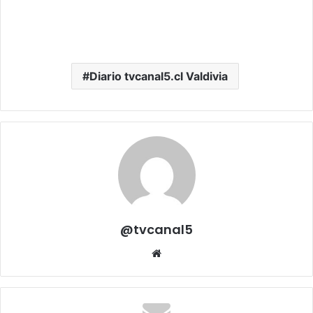
Diario tvcanal5.cl Valdivia
@tvcanal5
Sitio
web