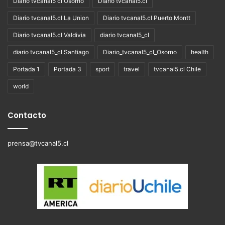
Diario tvcanal5 cl Osorno
Diario tvcanal5.cl
Diario tvcanal5.cl La Union
Diario tvcanal5.cl Puerto Montt
Diario tvcanal5.cl Valdivia
diario tvcanal5_cl
diario tvcanal5_cl Santiago
Diario_tvcanal5_cl_Osorno
health
Portada 1
Portada 3
sport
travel
tvcanal5.cl Chile
world
Contacto
prensa@tvcanal5.cl