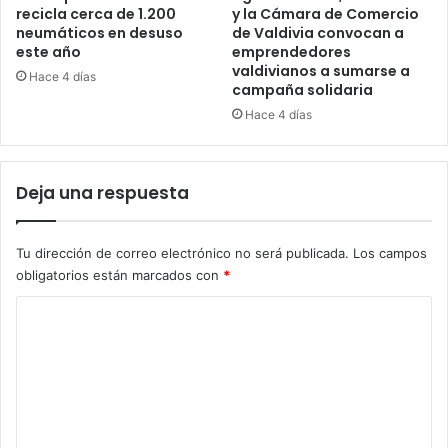
recicla cerca de 1.200
y la Cámara de Comercio
neumáticos en desuso
de Valdivia convocan a
este año
emprendedores
valdivianos a sumarse a
Hace 4 días
campaña solidaria
Hace 4 días
Deja una respuesta
Tu dirección de correo electrónico no será publicada.
Los campos
obligatorios están marcados con
*
C
o
m
e
n