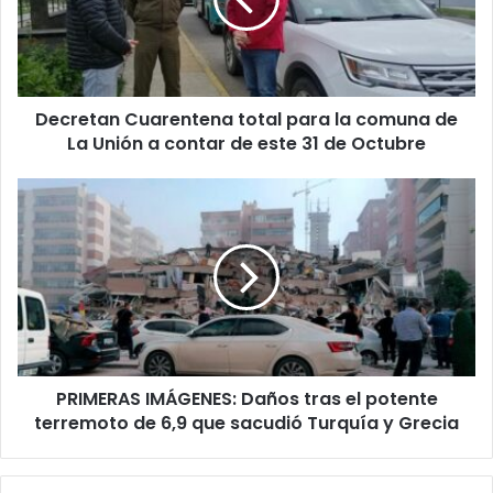
la
comuna
de
La
Unión
Decretan Cuarentena total para la comuna de
a
contar
La Unión a contar de este 31 de Octubre
de
este
PRIMERAS
31
IMÁGENES:
de
Daños
Octubre
tras
el
potente
terremoto
de
6,9
PRIMERAS IMÁGENES: Daños tras el potente
que
sacudió
terremoto de 6,9 que sacudió Turquía y Grecia
Turquía
y
Grecia