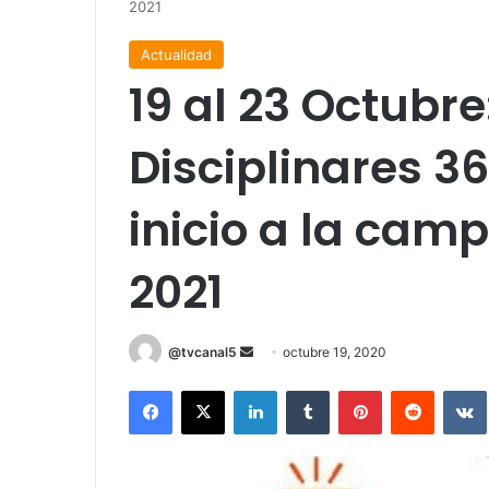
2021
Actualidad
19 al 23 Octubre
Disciplinares 3
inicio a la ca
2021
Send
@tvcanal5
octubre 19, 2020
an
Facebook
X
LinkedIn
Tumblr
Pinterest
Reddit
email