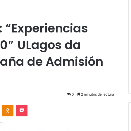
: “Experiencias
60″ ULagos da
mpaña de Admisión
0
2 minutos de lectura
VKontakte
Odnoklassniki
Pocket