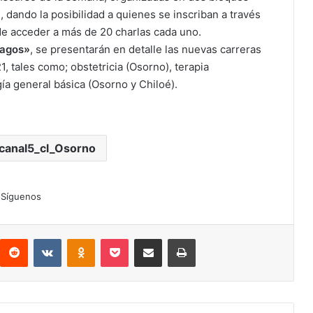
, dando la posibilidad a quienes se inscriban a través
de acceder a más de 20 charlas cada uno.
Lagos»
, se presentarán en detalle las nuevas carreras
, tales como; obstetricia (Osorno), terapia
ía general básica (Osorno y Chiloé).
vcanal5_cl_Osorno
Síguenos
interest
Reddit
VKontakte
Odnoklassniki
Pocket
Compartir por correo electrónico
Imprimir