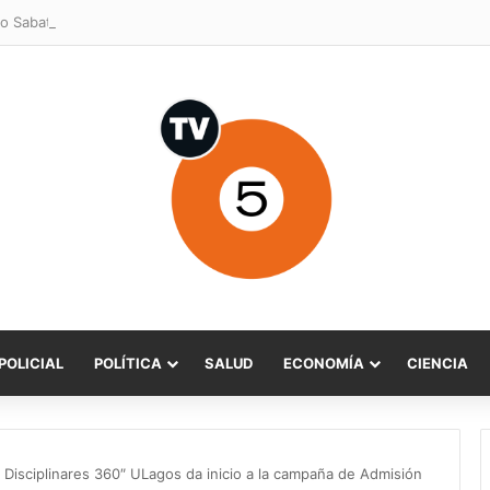
o Sabat celebra ampliación del subsidio hipotecario con viviendas de h
POLICIAL
POLÍTICA
SALUD
ECONOMÍA
CIENCIA
s Disciplinares 360″ ULagos da inicio a la campaña de Admisión