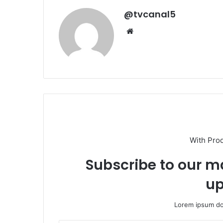
@tvcanal5
Sitio
web
With Pro
Subscribe to our ma
up
Lorem ipsum dol