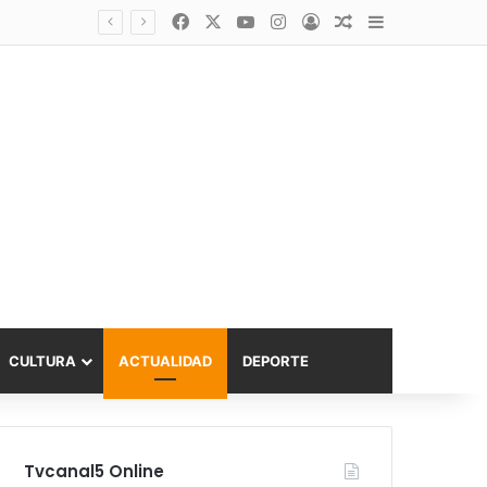
Facebook
X
YouTube
Instagram
Acceso
Publicación al a
Barra lateral
asta 6.000 UF
CULTURA
ACTUALIDAD
DEPORTE
Tvcanal5 Online