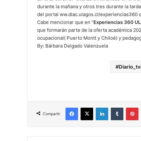
durante la mañana y otros tres durante la tarde
del portal ww.diac.ulagos.cl/experiencias360 
Cabe mencionar que en “
Experiencias 360 U
que formarán parte de la oferta académica 2021
ocupacional( Puerto Montt y Chiloé) y pedagog
By: Bárbara Delgado Valenzuela
Diario_t
Facebook
X
LinkedIn
Tumblr
P
Compartir