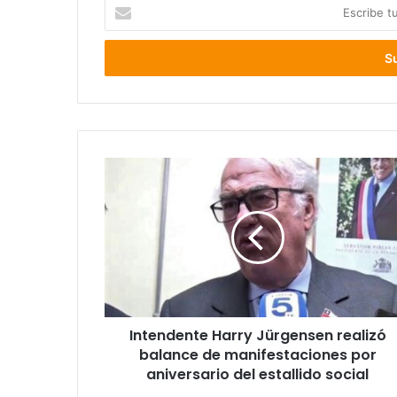
Escribe
tu
correo
electrónico
Intendente
Harry
Jürgensen
realizó
balance
de
manifestaciones
por
aniversario
Intendente Harry Jürgensen realizó
del
estallido
balance de manifestaciones por
social
aniversario del estallido social