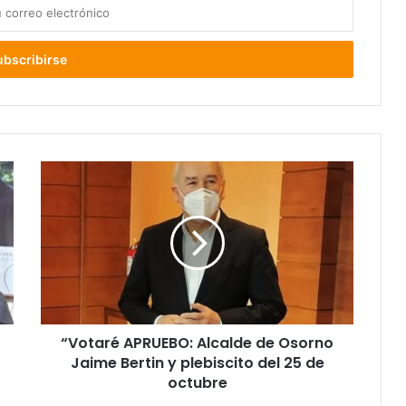
“Votaré
APRUEBO:
Alcalde
de
Osorno
Jaime
Bertin
y
plebiscito
“Votaré APRUEBO: Alcalde de Osorno
del
25
Jaime Bertin y plebiscito del 25 de
de
octubre
octubre