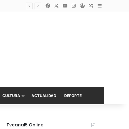
Facebook
X
YouTube
Instagram
Acceso
Publicación al a
Barra lateral
asta 6.000 UF
CULTURA
ACTUALIDAD
DEPORTE
Tvcanal5 Online