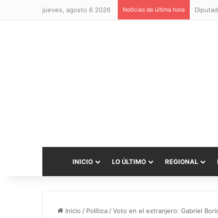
jueves, agosto 6 2026
Noticias de última hora
Diputad
INICIO
LO ÚLTIMO
REGIONAL
Inicio
/
Política
/
Voto en el extranjero: Gabriel Bor