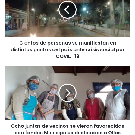
se
manifiestan
en
distintos
puntos
del
Cientos de personas se manifiestan en
país
ante
distintos puntos del país ante crisis social por
crisis
COVID-19
social
por
Ocho
COVID-
juntas
19
de
vecinos
se
vieron
favorecidas
con
fondos
Ocho juntas de vecinos se vieron favorecidas
Municipales
destinados
con fondos Municipales destinados a Ollas