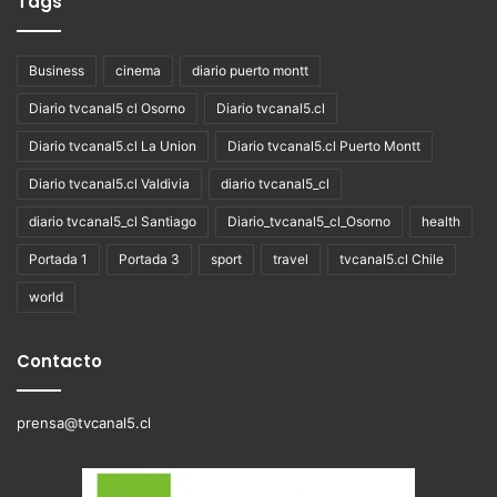
Tags
Business
cinema
diario puerto montt
Diario tvcanal5 cl Osorno
Diario tvcanal5.cl
Diario tvcanal5.cl La Union
Diario tvcanal5.cl Puerto Montt
Diario tvcanal5.cl Valdivia
diario tvcanal5_cl
diario tvcanal5_cl Santiago
Diario_tvcanal5_cl_Osorno
health
Portada 1
Portada 3
sport
travel
tvcanal5.cl Chile
world
Contacto
prensa@tvcanal5.cl