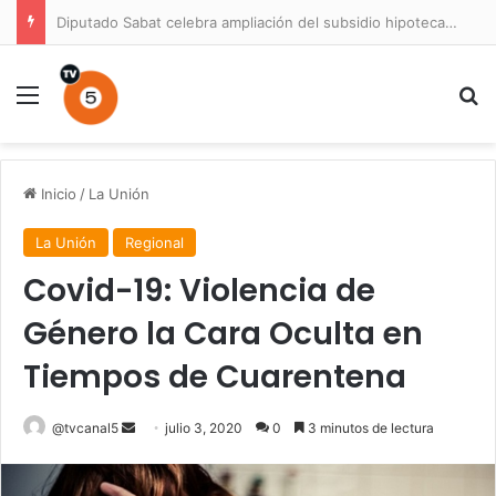
Diputado Sabat celebra ampliación del subsidio hipotecario con viviendas de hasta 6.000 UF
Menú
B
Inicio
/
La Unión
La Unión
Regional
Covid-19: Violencia de
Género la Cara Oculta en
Tiempos de Cuarentena
Send
@tvcanal5
julio 3, 2020
0
3 minutos de lectura
an
email