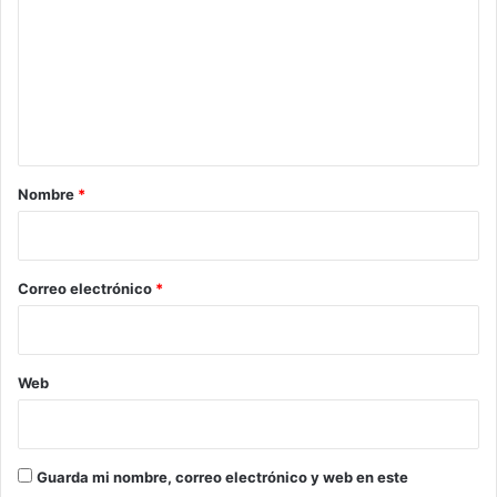
m
e
n
t
a
r
Nombre
*
i
o
*
Correo electrónico
*
Web
Guarda mi nombre, correo electrónico y web en este