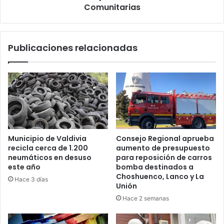
a
Comunitarias
Ollas
Comunitarias
Publicaciones relacionadas
Municipio de Valdivia
Consejo Regional aprueba
recicla cerca de 1.200
aumento de presupuesto
neumáticos en desuso
para reposición de carros
este año
bomba destinados a
Choshuenco, Lanco y La
Hace 3 días
Unión
Hace 2 semanas