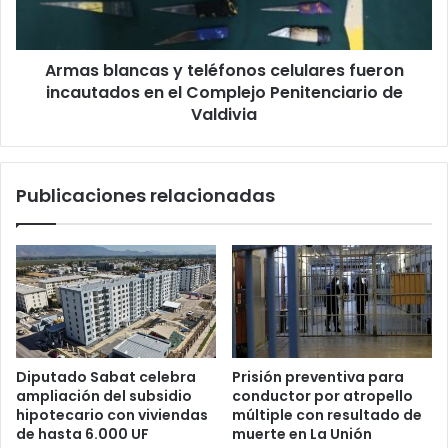
incautados
en
el
Armas blancas y teléfonos celulares fueron
Complejo
Penitenciario
incautados en el Complejo Penitenciario de
de
Valdivia
Valdivia
Publicaciones relacionadas
Diputado Sabat celebra
Prisión preventiva para
ampliación del subsidio
conductor por atropello
hipotecario con viviendas
múltiple con resultado de
de hasta 6.000 UF
muerte en La Unión