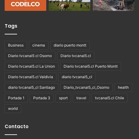
Tags
Business
cinema
diario puerto montt
Diario tvcanal5 cl Osorno
Diario tvcanal5.cl
Diario tvcanal5.cl La Union
Diario tvcanal5.cl Puerto Montt
Diario tvcanal5.cl Valdivia
diario tvcanal5_cl
diario tvcanal5_cl Santiago
Diario_tvcanal5_cl_Osorno
health
Portada 1
Portada 3
sport
travel
tvcanal5.cl Chile
world
Contacto