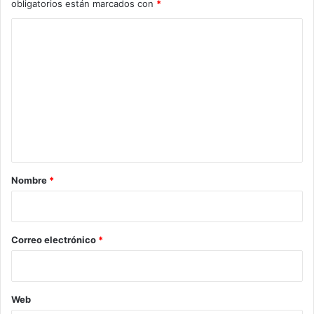
obligatorios están marcados con
*
C
o
m
e
n
t
a
r
Nombre
*
i
o
*
Correo electrónico
*
Web