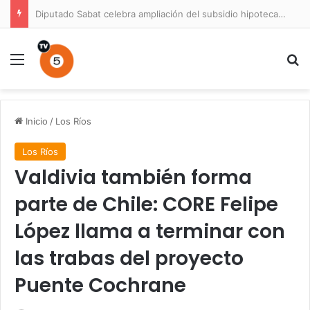
Diputado Sabat celebra ampliación del subsidio hipotecario con viviendas de hasta 6.000 UF
Menú
B
Inicio
/
Los Ríos
Los Ríos
Valdivia también forma
parte de Chile: CORE Felipe
López llama a terminar con
las trabas del proyecto
Puente Cochrane