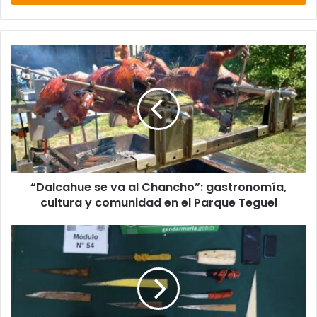
“Dalcahue
se
va
al
Chancho”:
gastronomía,
cultura
y
comunidad
“Dalcahue se va al Chancho”: gastronomía,
en
el
cultura y comunidad en el Parque Teguel
Parque
Teguel
Armas
blancas
y
teléfonos
celulares
fueron