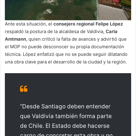
Ante esta situación, el
consejero regional Felipe López
respaldó la postura de la alcaldesa de Valdivia,
Carla
Amtmann
, quien criticó la falta de avances y advirtió que
el MOP no puede desconocer su propia documentación
técnica. López enfatizó que no se puede seguir dilatando
una obra clave para el desarrollo de la ciudad y la región.
“Desde Santiago deben entender
que Valdivia también forma parte
de Chile. El Estado debe hacerse
cargo de concretar esta obra y no