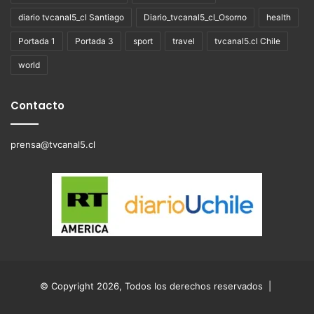
diario tvcanal5_cl Santiago
Diario_tvcanal5_cl_Osorno
health
Portada 1
Portada 3
sport
travel
tvcanal5.cl Chile
world
Contacto
prensa@tvcanal5.cl
© Copyright 2026, Todos los derechos reservados |