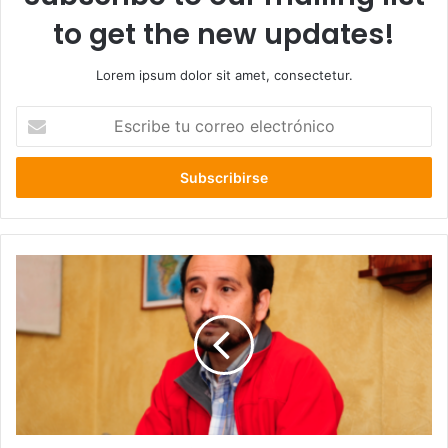
to get the new updates!
Lorem ipsum dolor sit amet, consectetur.
Escribe
tu
correo
electrónico
Nuevo
plan
económico
de
Piñera:
Diputado
Daniel
Núñez
ante