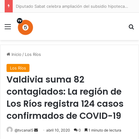
Diputado Sabat celebra ampliación del subsidio hipotecario con viviendas de hasta 6.000 UF
Menú
B
Inicio
/
Los Ríos
Los Ríos
Valdivia suma 82
contagiados: La región de
Los Ríos registra 124 casos
confirmados de COVID-19
Send
@tvcanal5
abril 10, 2020
0
1 minuto de lectura
an