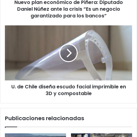
Nuevo plan económico de Piñera: Diputado
la
crisis
Daniel Núñez ante la crisis “Es un negocio
“Es
garantizado para los bancos”
un
negocio
U.
garantizado
de
para
Chile
los
diseña
bancos”
escudo
facial
imprimible
en
3D
U. de Chile diseña escudo facial imprimible en
y
compostable
3D y compostable
Publicaciones relacionadas