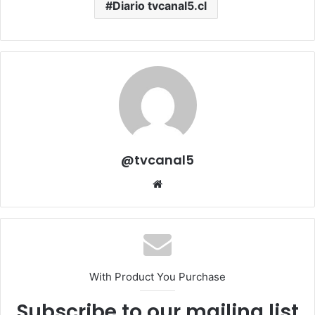
Diario tvcanal5.cl
@tvcanal5
Sitio
web
With Product You Purchase
Subscribe to our mailing list