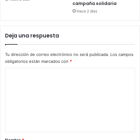
campaña solidaria
Hace 2 días
Deja una respuesta
Tu dirección de correo electrónico no será publicada.
Los campos
obligatorios están marcados con
*
C
o
m
e
n
t
a
r