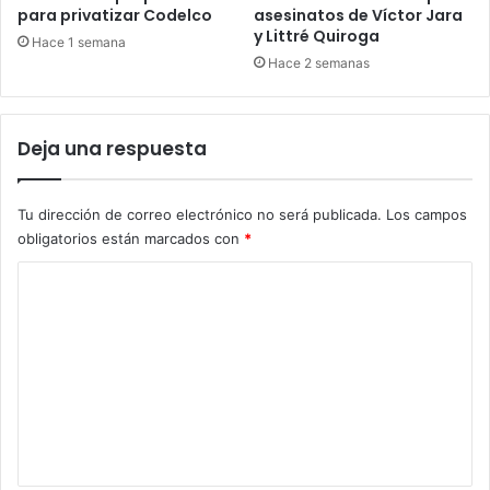
para privatizar Codelco
asesinatos de Víctor Jara
y Littré Quiroga
Hace 1 semana
Hace 2 semanas
Deja una respuesta
Tu dirección de correo electrónico no será publicada.
Los campos
obligatorios están marcados con
*
C
o
m
e
n
t
a