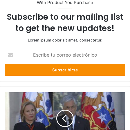
With Product You Purchase
Subscribe to our mailing list
to get the new updates!
Lorem ipsum dolor sit amet, consectetur.
Escribe
tu
correo
electrónico
Presidente
Piñera
promulga
ley
del
segundo