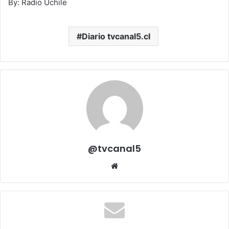
By: Radio Uchile
Diario tvcanal5.cl
@tvcanal5
Sitio
web