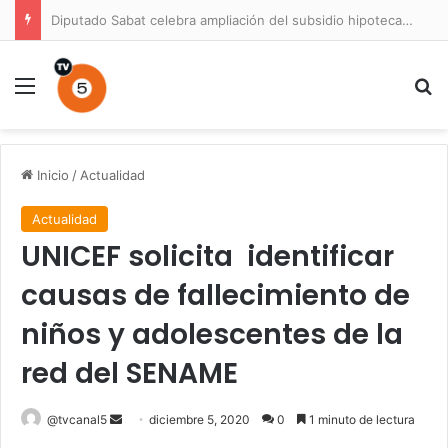
Diputado Sabat celebra ampliación del subsidio hipotecario con viviendas de hasta 6.000 UF
Menú
B
Inicio
/
Actualidad
Actualidad
UNICEF solicita identificar
causas de fallecimiento de
niños y adolescentes de la
red del SENAME
Send
@tvcanal5
diciembre 5, 2020
0
1 minuto de lectura
an