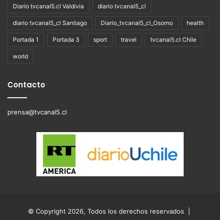
Diario tvcanal5.cl Valdivia
diario tvcanal5_cl
diario tvcanal5_cl Santiago
Diario_tvcanal5_cl_Osorno
health
Portada 1
Portada 3
sport
travel
tvcanal5.cl Chile
world
Contacto
prensa@tvcanal5.cl
© Copyright 2026, Todos los derechos reservados |