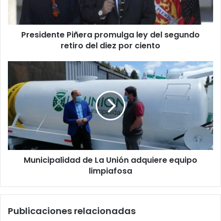
retiro
del
diez
Presidente Piñera promulga ley del segundo
por
ciento
retiro del diez por ciento
Municipalidad
de
La
Unión
adquiere
equipo
limpiafosa
Municipalidad de La Unión adquiere equipo
limpiafosa
Publicaciones relacionadas