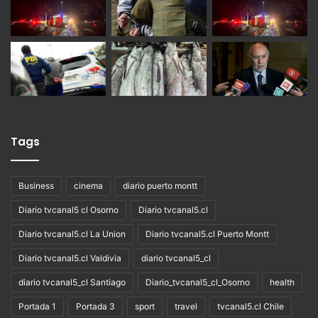
Tags
Business
cinema
diario puerto montt
Diario tvcanal5 cl Osorno
Diario tvcanal5.cl
Diario tvcanal5.cl La Union
Diario tvcanal5.cl Puerto Montt
Diario tvcanal5.cl Valdivia
diario tvcanal5_cl
diario tvcanal5_cl Santiago
Diario_tvcanal5_cl_Osorno
health
Portada 1
Portada 3
sport
travel
tvcanal5.cl Chile