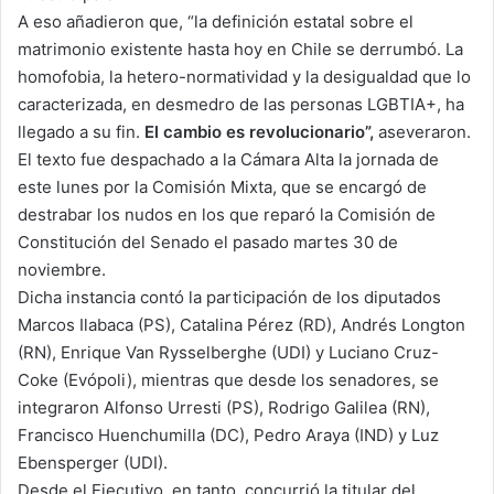
A eso añadieron que, “la definición estatal sobre el
matrimonio existente hasta hoy en Chile se derrumbó. La
homofobia, la hetero-normatividad y la desigualdad que lo
caracterizada, en desmedro de las personas LGBTIA+, ha
llegado a su fin.
El cambio es revolucionario”,
aseveraron.
El texto fue despachado a la Cámara Alta la jornada de
este lunes por la Comisión Mixta, que se encargó de
destrabar los nudos en los que reparó la Comisión de
Constitución del Senado el pasado martes 30 de
noviembre.
Dicha instancia contó la participación de los diputados
Marcos Ilabaca (PS), Catalina Pérez (RD), Andrés Longton
(RN), Enrique Van Rysselberghe (UDI) y Luciano Cruz-
Coke (Evópoli), mientras que desde los senadores, se
integraron Alfonso Urresti (PS), Rodrigo Galilea (RN),
Francisco Huenchumilla (DC), Pedro Araya (IND) y Luz
Ebensperger (UDI).
Desde el Ejecutivo, en tanto, concurrió la titular del