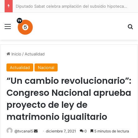
Diputado Sabat celebra ampliación del subsidio hipotecario con viviendas de hasta 6.000 UF
Menú
B
Inicio
/
Actualidad
Actualidad
Nacional
“Un cambio revolucionario”:
Congreso Nacional aprueba
proyecto de ley de
matrimonio igualitario
Send
@tvcanal5
diciembre 7, 2021
0
5 minutos de lectura