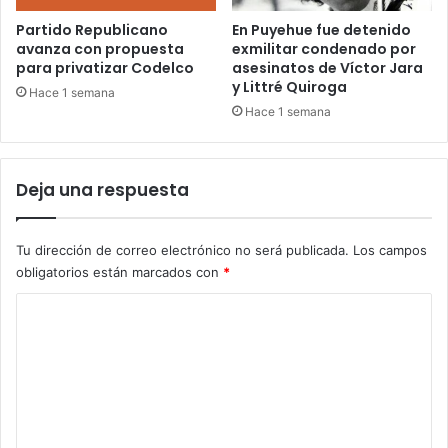
Partido Republicano
En Puyehue fue detenido
avanza con propuesta
exmilitar condenado por
para privatizar Codelco
asesinatos de Víctor Jara
y Littré Quiroga
Hace 1 semana
Hace 1 semana
Deja una respuesta
Tu dirección de correo electrónico no será publicada.
Los campos
obligatorios están marcados con
*
C
o
m
e
n