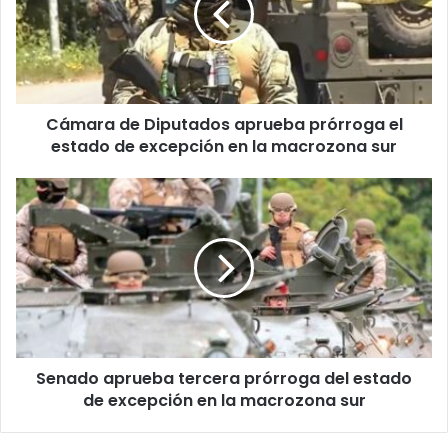
prórroga
el
estado
de
excepción
Cámara de Diputados aprueba prórroga el
en
la
estado de excepción en la macrozona sur
macrozona
sur
Senado
aprueba
tercera
prórroga
del
estado
de
excepción
en
Senado aprueba tercera prórroga del estado
la
macrozona
de excepción en la macrozona sur
sur