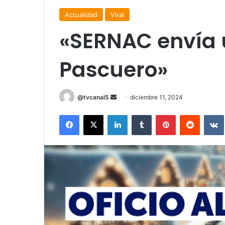
Actualidad
Viral
«SERNAC envía un
Pascuero»
Send
@tvcanal5
diciembre 11, 2024
an
Facebook
X
LinkedIn
Tumblr
Pinterest
Reddit
email