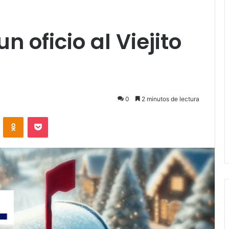
 oficio al Viejito
0
2 minutos de lectura
VKontakte
Odnoklassniki
Pocket