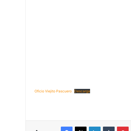
Oficio Viejito Pascuero
Descarga
Facebook
X
LinkedIn
Tumblr
P