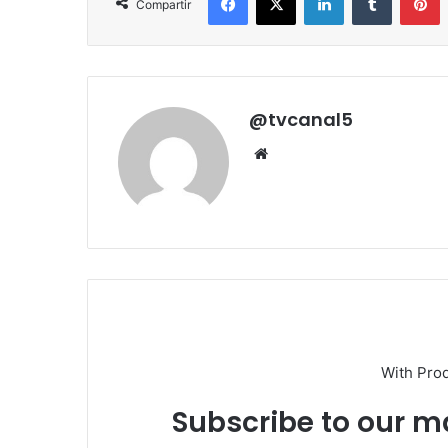
Compartir
@tvcanal5
Sitio
web
With Pro
Subscribe to our ma