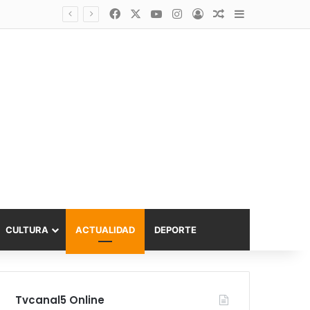
Facebook
X
YouTube
Instagram
Acceso
Publicación al a
Barra lateral
Diputado Sabat celebra ampliación del subsidio hipotecario con viviendas de hasta 6.000 UF
CULTURA
ACTUALIDAD
DEPORTE
Tvcanal5 Online