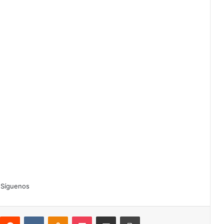
Síguenos
interest
Reddit
VKontakte
Odnoklassniki
Pocket
Compartir por correo electrónico
Imprimir