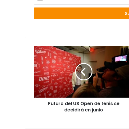
tu
correo
electrónico
Futuro
del
US
Open
de
tenis
se
decidirá
en
Futuro del US Open de tenis se
junio
decidirá en junio