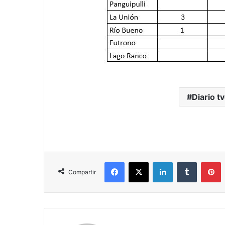
Diario tv
Facebook
X
LinkedIn
Tumblr
P
Compartir