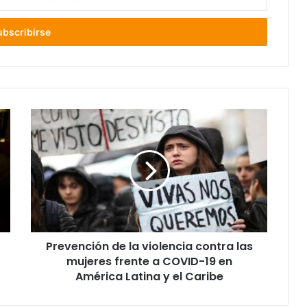
Prevención
de
la
violencia
contra
las
mujeres
frente
a
Prevención de la violencia contra las
COVID-
19
mujeres frente a COVID-19 en
en
América Latina y el Caribe
América
Latina