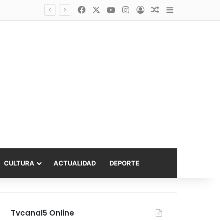
Facebook
X
YouTube
Instagram
Acceso
Publicación al a
Barra lateral
Diputado Sabat celebra ampliación del subsidio hipotecario con viviendas de hasta 6.000 UF
CULTURA
ACTUALIDAD
DEPORTE
Tvcanal5 Online