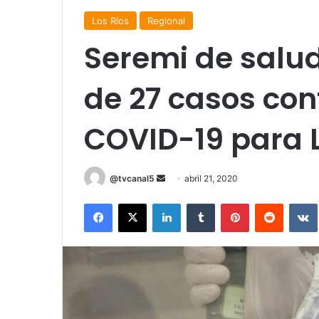
Los Ríos
Regional
Seremi de salud
de 27 casos co
COVID-19 para 
Send
@tvcanal5
abril 21, 2020
an
Facebook
X
LinkedIn
Tumblr
Pinterest
Reddit
email