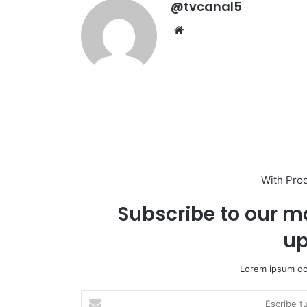
@tvcanal5
Sitio
web
With Pro
Subscribe to our ma
up
Lorem ipsum dol
Escribe