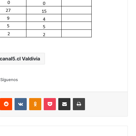
canal5.cl Valdivia
Síguenos
interest
Reddit
VKontakte
Odnoklassniki
Pocket
Compartir por correo electrónico
Imprimir