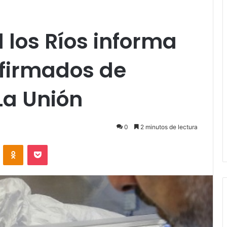
 los Ríos informa
nfirmados de
La Unión
0
2 minutos de lectura
VKontakte
Odnoklassniki
Pocket