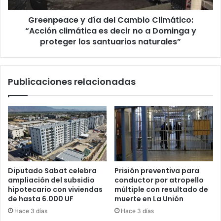
es
Greenpeace y día del Cambio Climático:
decir
no
“Acción climática es decir no a Dominga y
a
proteger los santuarios naturales”
Dominga
y
proteger
Publicaciones relacionadas
los
santuarios
naturales”
Diputado Sabat celebra
Prisión preventiva para
ampliación del subsidio
conductor por atropello
hipotecario con viviendas
múltiple con resultado de
de hasta 6.000 UF
muerte en La Unión
Hace 3 días
Hace 3 días