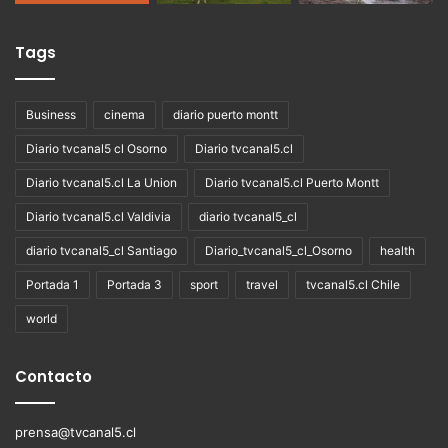
Tags
Business
cinema
diario puerto montt
Diario tvcanal5 cl Osorno
Diario tvcanal5.cl
Diario tvcanal5.cl La Union
Diario tvcanal5.cl Puerto Montt
Diario tvcanal5.cl Valdivia
diario tvcanal5_cl
diario tvcanal5_cl Santiago
Diario_tvcanal5_cl_Osorno
health
Portada 1
Portada 3
sport
travel
tvcanal5.cl Chile
world
Contacto
prensa@tvcanal5.cl