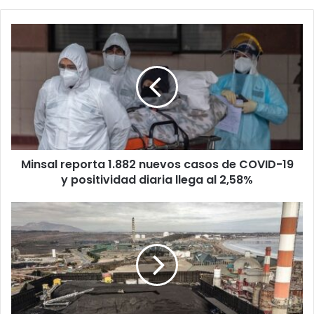
Minsal
reporta
1.882
nuevos
casos
de
COVID-
19
y
Minsal reporta 1.882 nuevos casos de COVID-19
positividad
diaria
y positividad diaria llega al 2,58%
llega
al
Greenpeace
2,58%
y
día
del
Cambio
Climático:
“Acción
climática