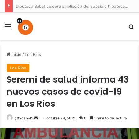
Diputado Sabat celebra ampliación del subsidio hipotecario con viviendas de hasta 6.000 UF
Menú
B
Inicio
/
Los Ríos
Los Ríos
Seremi de salud informa 43
nuevos casos de covid-19
en Los Ríos
Send
@tvcanal5
octubre 24, 2021
0
1 minuto de lectura
an
email