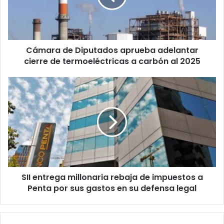
cierre
de
termoeléctricas
a
Cámara de Diputados aprueba adelantar
carbón
al
cierre de termoeléctricas a carbón al 2025
2025
SII
entrega
millonaria
rebaja
de
impuestos
a
Penta
por
SII entrega millonaria rebaja de impuestos a
sus
gastos
Penta por sus gastos en su defensa legal
en
su
defensa