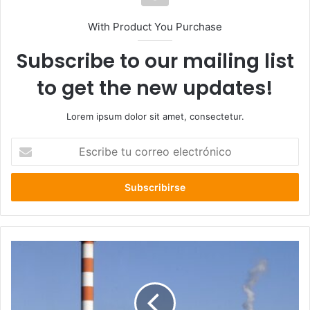
With Product You Purchase
Subscribe to our mailing list
to get the new updates!
Lorem ipsum dolor sit amet, consectetur.
Escribe
tu
correo
electrónico
Cámara
de
Diputados
aprueba
adelantar