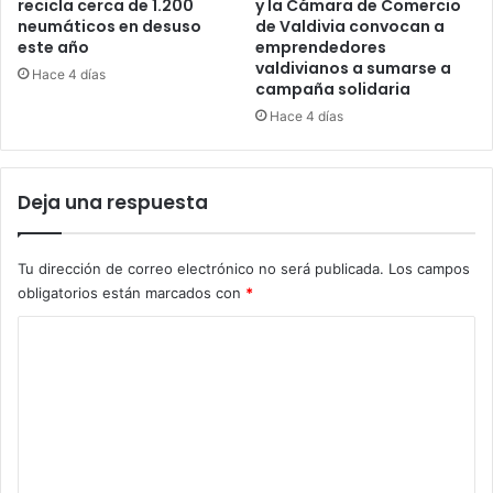
recicla cerca de 1.200
y la Cámara de Comercio
neumáticos en desuso
de Valdivia convocan a
este año
emprendedores
valdivianos a sumarse a
Hace 4 días
campaña solidaria
Hace 4 días
Deja una respuesta
Tu dirección de correo electrónico no será publicada.
Los campos
obligatorios están marcados con
*
C
o
m
e
n