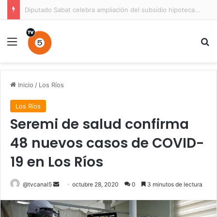
Prisión preventiva para conductor por atropello múltiple con resultado de muerte en La Unión
Menú
B
Inicio
/
Los Ríos
Los Ríos
Seremi de salud confirma
48 nuevos casos de COVID-
19 en Los Ríos
Send
@tvcanal5
octubre 28, 2020
0
3 minutos de lectura
an
email