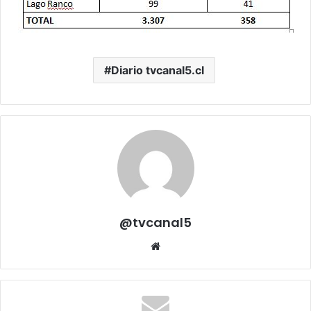
Diario tvcanal5.cl
@tvcanal5
Sitio
web