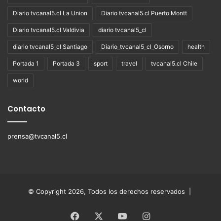
Diario tvcanal5.cl La Union
Diario tvcanal5.cl Puerto Montt
Diario tvcanal5.cl Valdivia
diario tvcanal5_cl
diario tvcanal5_cl Santiago
Diario_tvcanal5_cl_Osorno
health
Portada 1
Portada 3
sport
travel
tvcanal5.cl Chile
world
Contacto
prensa@tvcanal5.cl
© Copyright 2026, Todos los derechos reservados |
Facebook
X
YouTube
Instagram