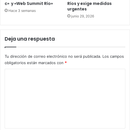
c» y «Web Summit Río»
Ríos y exige medidas
urgentes
Hace 3 semanas
junio 29, 2026
Deja una respuesta
Tu dirección de correo electrónico no será publicada.
Los campos
obligatorios están marcados con
*
C
o
m
e
n
t
a