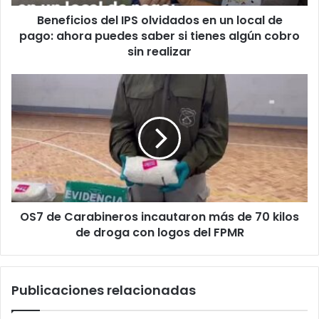
pago:
Beneficios del IPS olvidados en un local de
ahora
puedes
pago: ahora puedes saber si tienes algún cobro
saber
sin realizar
si
tienes
OS7
algún
de
cobro
Carabineros
sin
incautaron
realizar
más
de
70
kilos
de
OS7 de Carabineros incautaron más de 70 kilos
droga
con
de droga con logos del FPMR
logos
del
FPMR
Publicaciones relacionadas