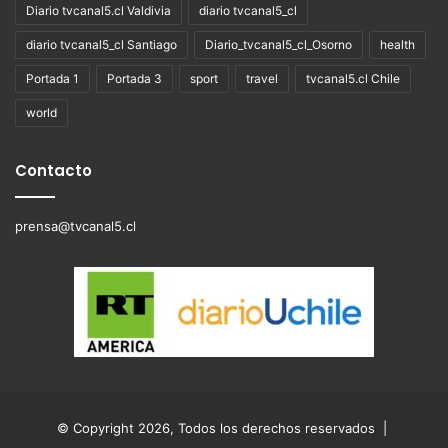
Diario tvcanal5.cl Valdivia
diario tvcanal5_cl
diario tvcanal5_cl Santiago
Diario_tvcanal5_cl_Osorno
health
Portada 1
Portada 3
sport
travel
tvcanal5.cl Chile
world
Contacto
prensa@tvcanal5.cl
© Copyright 2026, Todos los derechos reservados |