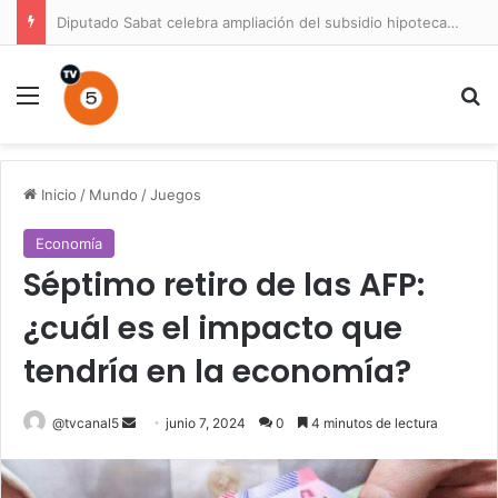
Diputado Sabat celebra ampliación del subsidio hipotecario con viviendas de hasta 6.000 UF
Menú
B
Inicio
/
Mundo
/
Juegos
Economía
Séptimo retiro de las AFP:
¿cuál es el impacto que
tendría en la economía?
Send
@tvcanal5
junio 7, 2024
0
4 minutos de lectura
an
email