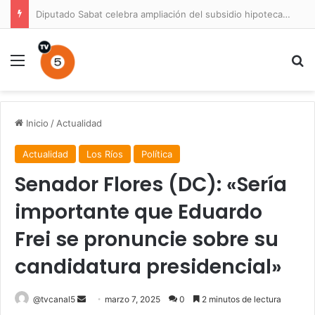
Diputado Sabat celebra ampliación del subsidio hipotecario con viviendas de hasta 6.000 UF
Menú
B
Inicio
/
Actualidad
Actualidad
Los Ríos
Política
Senador Flores (DC): «Sería
importante que Eduardo
Frei se pronuncie sobre su
candidatura presidencial»
Send
@tvcanal5
marzo 7, 2025
0
2 minutos de lectura