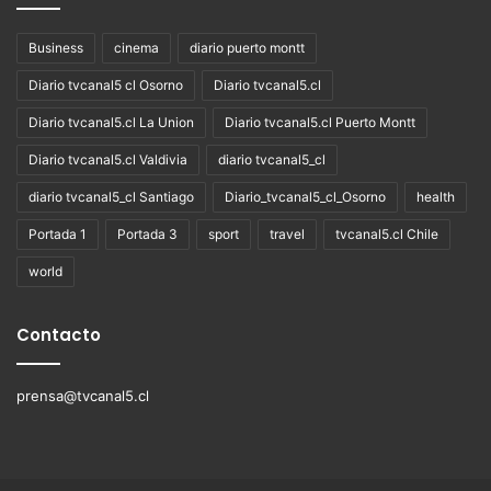
Business
cinema
diario puerto montt
Diario tvcanal5 cl Osorno
Diario tvcanal5.cl
Diario tvcanal5.cl La Union
Diario tvcanal5.cl Puerto Montt
Diario tvcanal5.cl Valdivia
diario tvcanal5_cl
diario tvcanal5_cl Santiago
Diario_tvcanal5_cl_Osorno
health
Portada 1
Portada 3
sport
travel
tvcanal5.cl Chile
world
Contacto
prensa@tvcanal5.cl