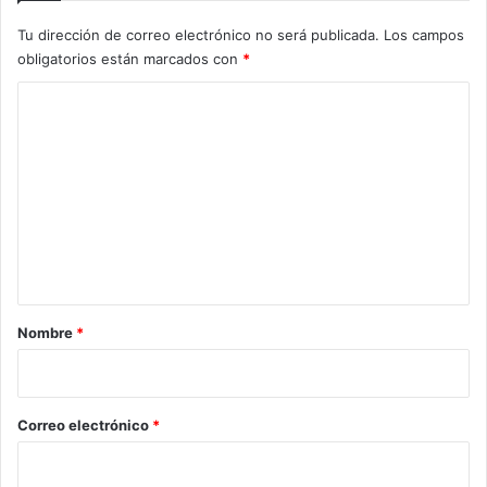
Tu dirección de correo electrónico no será publicada.
Los campos
obligatorios están marcados con
*
C
o
m
e
n
t
a
r
Nombre
*
i
o
*
Correo electrónico
*