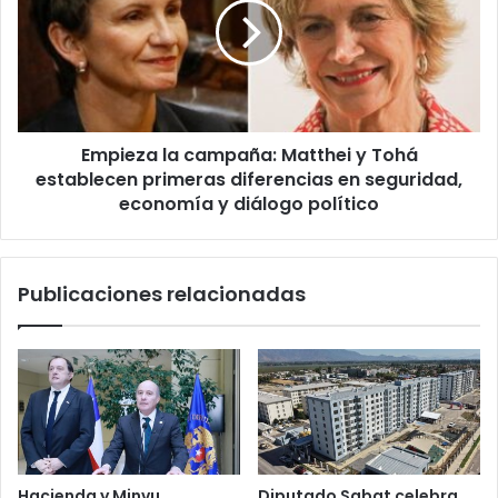
Matthei
y
Tohá
establecen
primeras
diferencias
Empieza la campaña: Matthei y Tohá
en
seguridad,
establecen primeras diferencias en seguridad,
economía
economía y diálogo político
y
diálogo
político
Publicaciones relacionadas
Hacienda y Minvu
Diputado Sabat celebra