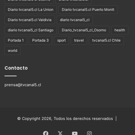
Diario tvcanal5.cl La Union
Diario tvcanal5.cl Puerto Montt
Diario tvcanal5.cl Valdivia
diario tvcanal5_cl
diario tvcanal5_cl Santiago
Diario_tvcanal5_cl_Osorno
health
Portada 1
Portada 3
sport
travel
tvcanal5.cl Chile
world
Contacto
prensa@tvcanal5.cl
© Copyright 2026, Todos los derechos reservados |
Facebook
X
YouTube
Instagram