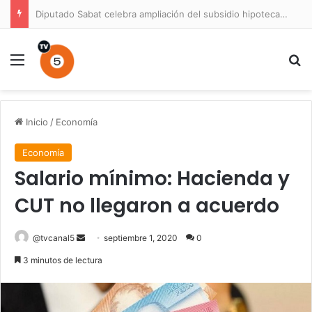
Diputado Sabat celebra ampliación del subsidio hipotecario con viviendas de hasta 6.000 UF
Menú
B
Inicio
/
Economía
Economía
Salario mínimo: Hacienda y
CUT no llegaron a acuerdo
Send
@tvcanal5
septiembre 1, 2020
0
an
3 minutos de lectura
email