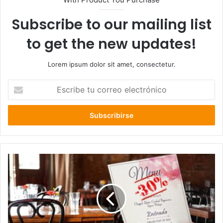
Subscribe to our mailing list
to get the new updates!
Lorem ipsum dolor sit amet, consectetur.
Escribe
tu
correo
electrónico
“¿Quién
paga
los
platos
rotos?”
Rubros
Gastronómicos