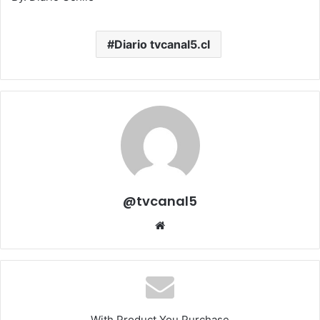
Diario tvcanal5.cl
@tvcanal5
Sitio
web
With Product You Purchase