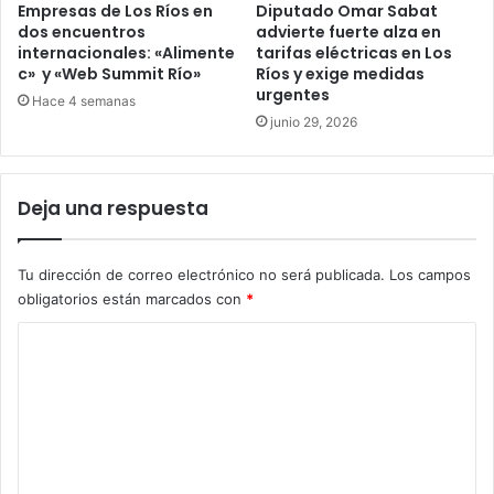
Empresas de Los Ríos en
Diputado Omar Sabat
dos encuentros
advierte fuerte alza en
internacionales: «Alimente
tarifas eléctricas en Los
c» y «Web Summit Río»
Ríos y exige medidas
urgentes
Hace 4 semanas
junio 29, 2026
Deja una respuesta
Tu dirección de correo electrónico no será publicada.
Los campos
obligatorios están marcados con
*
C
o
m
e
n