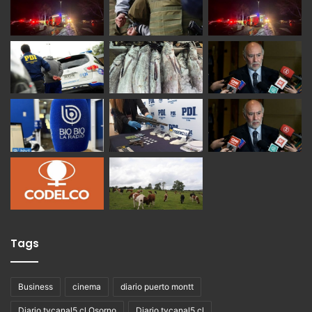
Tags
Business
cinema
diario puerto montt
Diario tvcanal5 cl Osorno
Diario tvcanal5.cl