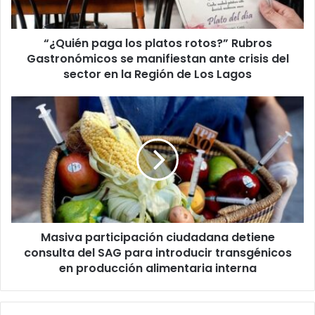
se
manifiestan
“¿Quién paga los platos rotos?” Rubros
ante
crisis
Gastronómicos se manifiestan ante crisis del
del
sector en la Región de Los Lagos
sector
en
Masiva
la
participación
Región
ciudadana
de
detiene
Los
consulta
Lagos
del
SAG
para
introducir
Masiva participación ciudadana detiene
transgénicos
en
consulta del SAG para introducir transgénicos
producción
en producción alimentaria interna
alimentaria
interna