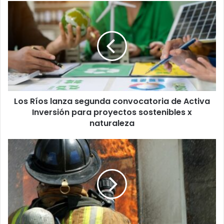
Los
Ríos
lanza
segunda
convocatoria
de
Activa
Inversión
para
Los Ríos lanza segunda convocatoria de Activa
proyectos
sostenibles
Inversión para proyectos sostenibles x
x
naturaleza
naturaleza
Bomberos
de
Valdivia
recibe
$12,6
millones
en
aportes