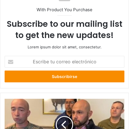
With Product You Purchase
Subscribe to our mailing list
to get the new updates!
Lorem ipsum dolor sit amet, consectetur.
Escribe
tu
correo
electrónico
Comandante
del
Ejército
Ignacio
Alvarado,