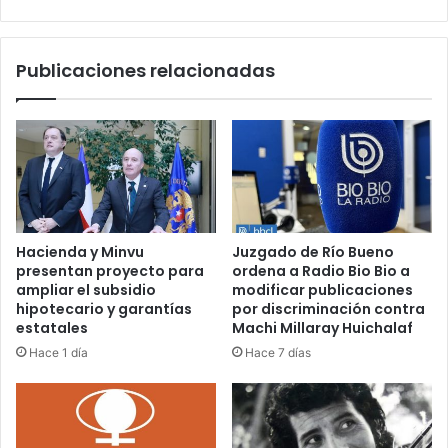
tres
comunas
Publicaciones relacionadas
Hacienda y Minvu
Juzgado de Río Bueno
presentan proyecto para
ordena a Radio Bio Bio a
ampliar el subsidio
modificar publicaciones
hipotecario y garantías
por discriminación contra
estatales
Machi Millaray Huichalaf
Hace 1 día
Hace 7 días