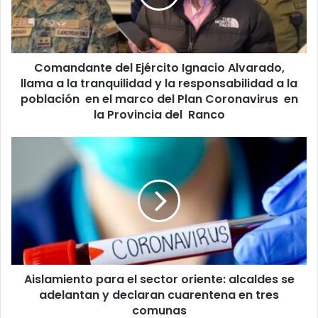
llama
a
la
tranquilidad
Comandante del Ejército Ignacio Alvarado,
y
la
llama a la tranquilidad y la responsabilidad a la
responsabilidad
población en el marco del Plan Coronavirus en
a
la Provincia del Ranco
la
población
Aislamiento
en
para
el
el
marco
sector
del
oriente:
Plan
alcaldes
Coronavirus
se
en
adelantan
la
y
Provincia
Aislamiento para el sector oriente: alcaldes se
declaran
del
cuarentena
adelantan y declaran cuarentena en tres
Ranco
en
comunas