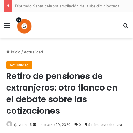
Diputado Sabat celebra ampliación del subsidio hipotecario con viviendas de hasta 6.000 UF
Menú
B
Inicio
/
Actualidad
Actualidad
Retiro de pensiones de
extranjeros: otro flanco en
el debate sobre las
cotizaciones
Send
@tvcanal5
marzo 20, 2020
0
4 minutos de lectura
an