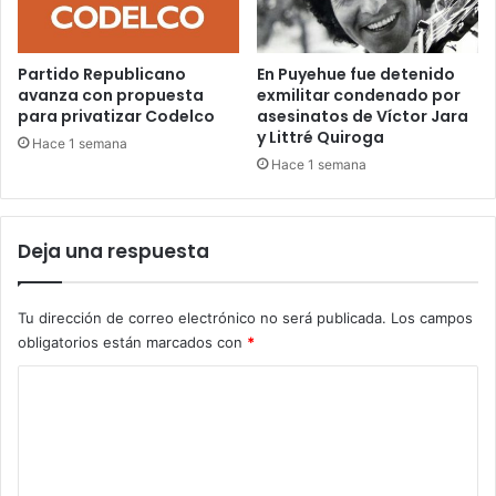
Partido Republicano
En Puyehue fue detenido
avanza con propuesta
exmilitar condenado por
para privatizar Codelco
asesinatos de Víctor Jara
y Littré Quiroga
Hace 1 semana
Hace 1 semana
Deja una respuesta
Tu dirección de correo electrónico no será publicada.
Los campos
obligatorios están marcados con
*
C
o
m
e