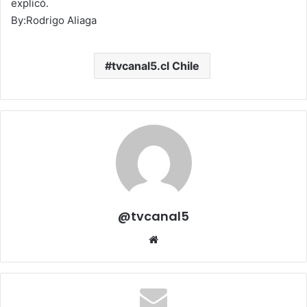
explicó.
By:Rodrigo Aliaga
tvcanal5.cl Chile
@tvcanal5
Sitio
web