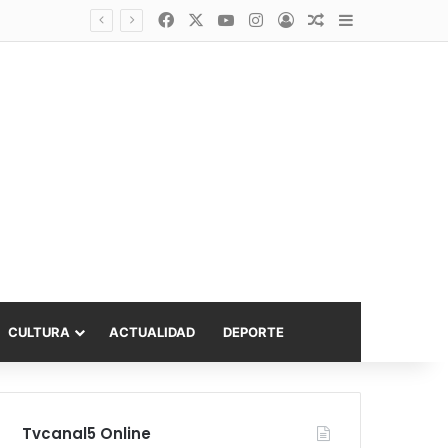
Facebook
X
YouTube
Instagram
Acceso
Publicación al a
Barra lateral
Diputado Sabat celebra ampliación del subsidio hipotecario con viviendas de hasta 6.000 UF
CULTURA
ACTUALIDAD
DEPORTE
Tvcanal5 Online