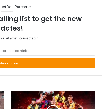
duct You Purchase
iling list to get the new
dates!
or sit amet, consectetur.
Coquimbo
Unido:
67
años