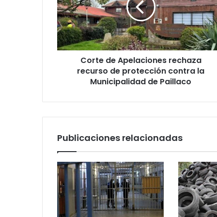
recurso
de
protección
contra
la
Corte de Apelaciones rechaza
Municipalidad
de
recurso de protección contra la
Paillaco
Municipalidad de Paillaco
Publicaciones relacionadas