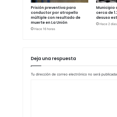
Prisión preventiva para
Municipio 
conductor por atropello
cerca de 1
múltiple con resultado de
desuso es
muerte en La Unión
Hace 2 días
Hace 16 horas
Deja una respuesta
Tu dirección de correo electrónico no será publicada
C
o
m
e
n