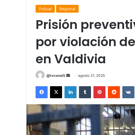
Policial
Regional
Prisión prevent
por violación d
en Valdivia
Send
@tvcanal5
agosto 31, 2025
an
Facebook
X
LinkedIn
Tumblr
Pinterest
Reddit
email