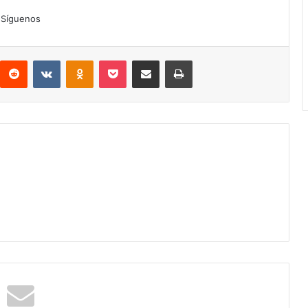
Síguenos
interest
Reddit
VKontakte
Odnoklassniki
Pocket
Compartir por correo electrónico
Imprimir