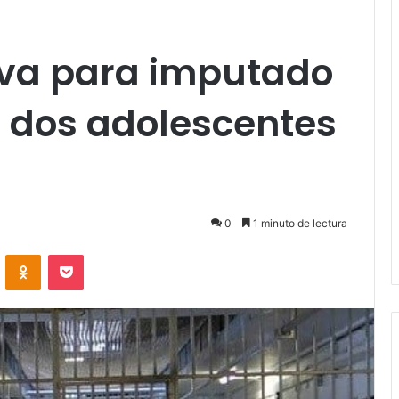
iva para imputado
e dos adolescentes
0
1 minuto de lectura
VKontakte
Odnoklassniki
Pocket