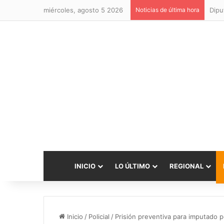
miércoles, agosto 5 2026
Noticias de última hora
INICIO
LO ÚLTIMO
REGIONAL
Inicio
/
Policial
/
Prisión preventiva para imputado p