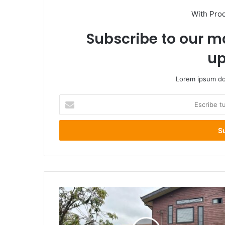
With Pro
Subscribe to our ma
up
Lorem ipsum dol
Escribe
tu
correo
electrónico
Corte
de
Apelaciones
rechaza