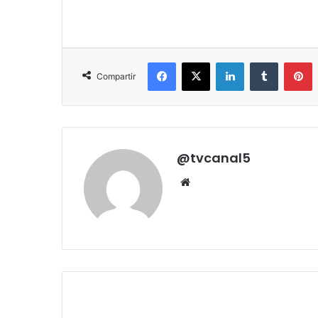
Facebook
X
LinkedIn
Tumblr
P
Compartir
@tvcanal5
Sitio
web