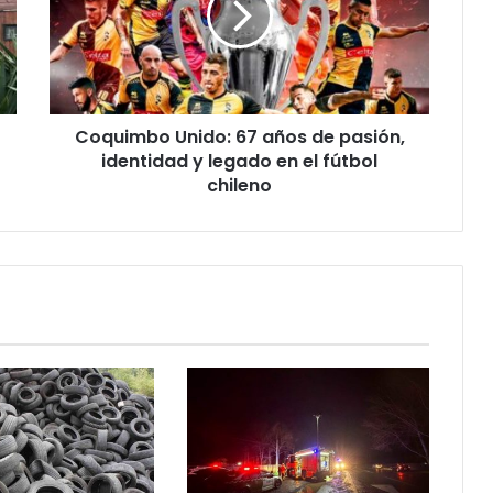
de
pasión,
identidad
y
legado
Coquimbo Unido: 67 años de pasión,
en
el
identidad y legado en el fútbol
fútbol
chileno
chileno