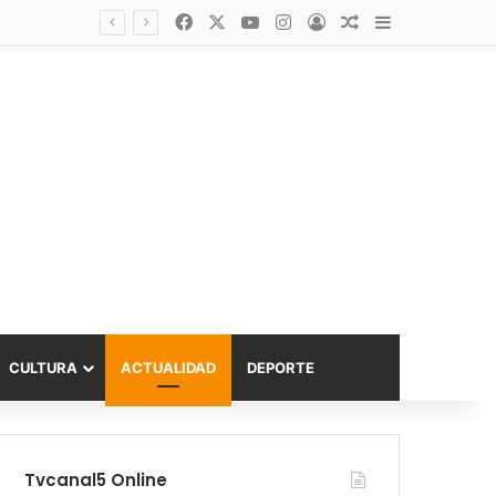
Facebook
X
YouTube
Instagram
Acceso
Publicación al a
Barra lateral
Diputado Sabat celebra ampliación del subsidio hipotecario con viviendas de hasta 6.000 UF
CULTURA
ACTUALIDAD
DEPORTE
Tvcanal5 Online