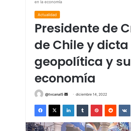
en la economía
Actualidad
Presidente de Cr
de Chile y dict
geopolítica y s
economía
Send
@tvcanal5
diciembre 14, 2022
an
Facebook
X
LinkedIn
Tumblr
Pinterest
Reddit
email