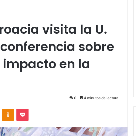
oacia visita la U.
a conferencia sobre
u impacto en la
0
4 minutos de lectura
VKontakte
Odnoklassniki
Pocket