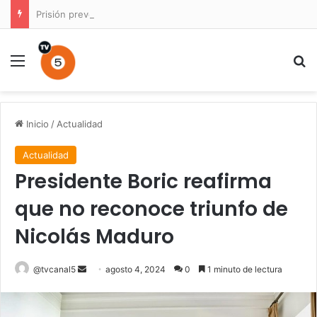
Prisión preventiva para conductor por atropello múltiple con resultado de muerte en La Unión
Menú
B
Inicio
/
Actualidad
Actualidad
Presidente Boric reafirma
que no reconoce triunfo de
Nicolás Maduro
Send
@tvcanal5
agosto 4, 2024
0
1 minuto de lectura
an
email