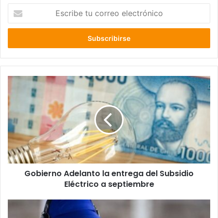
Escribe
tu
correo
electrónico
Gobierno
Adelanto
la
entrega
del
Subsidio
Eléctrico
a
septiembre
Gobierno Adelanto la entrega del Subsidio
Eléctrico a septiembre
Histórico:
Francisca