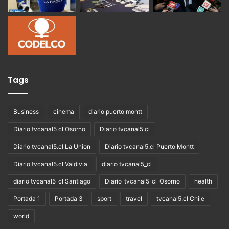
Tags
Business
cinema
diario puerto montt
Diario tvcanal5 cl Osorno
Diario tvcanal5.cl
Diario tvcanal5.cl La Union
Diario tvcanal5.cl Puerto Montt
Diario tvcanal5.cl Valdivia
diario tvcanal5_cl
diario tvcanal5_cl Santiago
Diario_tvcanal5_cl_Osorno
health
Portada 1
Portada 3
sport
travel
tvcanal5.cl Chile
world