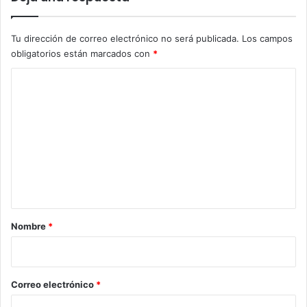
Tu dirección de correo electrónico no será publicada.
Los campos
obligatorios están marcados con
*
C
o
m
e
n
t
a
r
Nombre
*
i
o
*
Correo electrónico
*