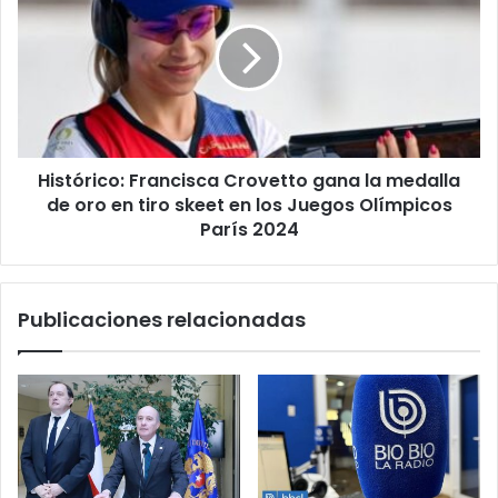
Crovetto
gana
la
medalla
de
oro
en
Histórico: Francisca Crovetto gana la medalla
tiro
skeet
de oro en tiro skeet en los Juegos Olímpicos
en
París 2024
los
Juegos
Olímpicos
Publicaciones relacionadas
París
2024