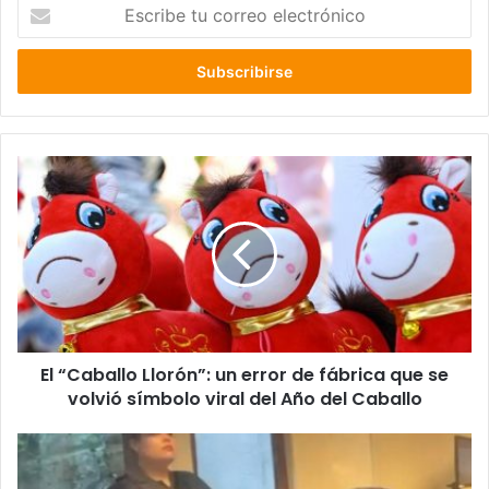
Escribe
tu
correo
electrónico
El
“Caballo
Llorón”:
un
error
de
fábrica
que
se
El “Caballo Llorón”: un error de fábrica que se
volvió
símbolo
volvió símbolo viral del Año del Caballo
viral
del
Un
Año
hijo
del
de