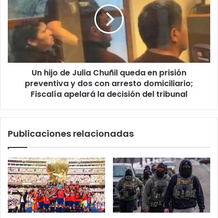
Caballo
Julia
Chuñil
queda
en
prisión
preventiva
Un hijo de Julia Chuñil queda en prisión
y
dos
preventiva y dos con arresto domiciliario;
con
Fiscalía apelará la decisión del tribunal
arresto
domiciliario;
Fiscalía
Publicaciones relacionadas
apelará
la
decisión
del
tribunal