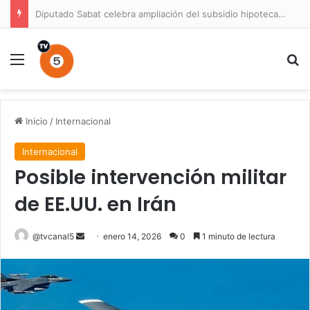
Diputado Sabat celebra ampliación del subsidio hipotecario con viviendas de hasta 6.000 UF
Menú
B
Inicio
/
Internacional
Internacional
Posible intervención militar
de EE.UU. en Irán
Send
@tvcanal5
enero 14, 2026
0
1 minuto de lectura
an
email