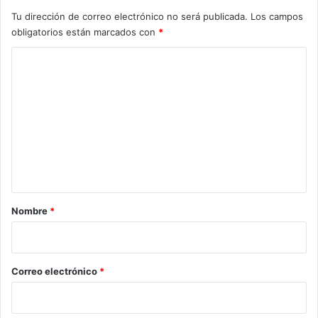
Tu dirección de correo electrónico no será publicada.
Los campos
obligatorios están marcados con
*
C
o
m
e
n
t
a
r
Nombre
*
i
o
*
Correo electrónico
*