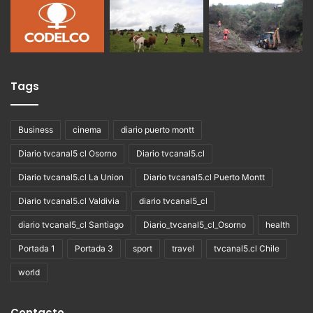
Tags
Business
cinema
diario puerto montt
Diario tvcanal5 cl Osorno
Diario tvcanal5.cl
Diario tvcanal5.cl La Union
Diario tvcanal5.cl Puerto Montt
Diario tvcanal5.cl Valdivia
diario tvcanal5_cl
diario tvcanal5_cl Santiago
Diario_tvcanal5_cl_Osorno
health
Portada 1
Portada 3
sport
travel
tvcanal5.cl Chile
world
Contacto