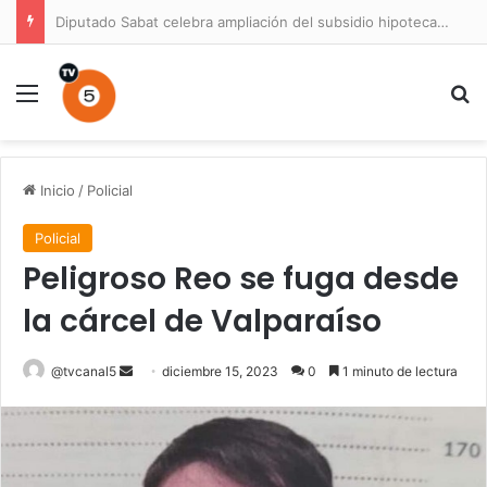
Diputado Sabat celebra ampliación del subsidio hipotecario con viviendas de hasta 6.000 UF
Menú
B
Inicio
/
Policial
Policial
Peligroso Reo se fuga desde
la cárcel de Valparaíso
Send
@tvcanal5
diciembre 15, 2023
0
1 minuto de lectura
an
email