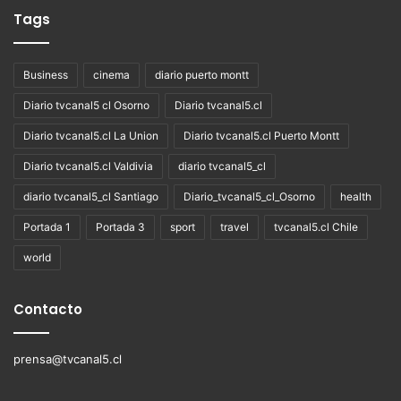
Tags
Business
cinema
diario puerto montt
Diario tvcanal5 cl Osorno
Diario tvcanal5.cl
Diario tvcanal5.cl La Union
Diario tvcanal5.cl Puerto Montt
Diario tvcanal5.cl Valdivia
diario tvcanal5_cl
diario tvcanal5_cl Santiago
Diario_tvcanal5_cl_Osorno
health
Portada 1
Portada 3
sport
travel
tvcanal5.cl Chile
world
Contacto
prensa@tvcanal5.cl