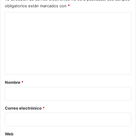
obligatorios están marcados con
*
C
o
m
e
n
t
a
r
Nombre
*
i
o
*
Correo electrónico
*
Web