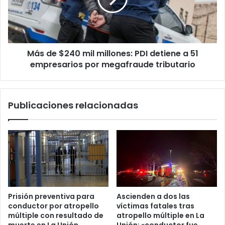
PDI
detiene
a
51
Más de $240 mil millones: PDI detiene a 51
empresarios
por
empresarios por megafraude tributario
megafraude
tributario
Publicaciones relacionadas
Prisión preventiva para
Ascienden a dos las
conductor por atropello
víctimas fatales tras
múltiple con resultado de
atropello múltiple en La