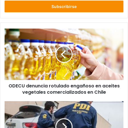
correo
electrónico
ODECU
denuncia
rotulado
engañoso
en
aceites
vegetales
comercializados
en
ODECU denuncia rotulado engañoso en aceites
Chile
vegetales comercializados en Chile
Más
de
$240
mil
millones: