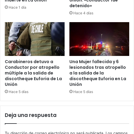
muerte en La Unión
Unión: «conductor fue
detenido»
Hace 1 día
Hace 4 días
Carabineros detuvo a
Una Mujer fallecida y 6
Conductor por atropello
lesionados tras atropello
múltiple a la salida de
a la salida de la
discotheque Euforia de La
discotheque Euforia en La
Unión
Unión
Hace 5 días
Hace 5 días
Deja una respuesta
Tu dirección de correo electrónico no será publicada.
Los campos