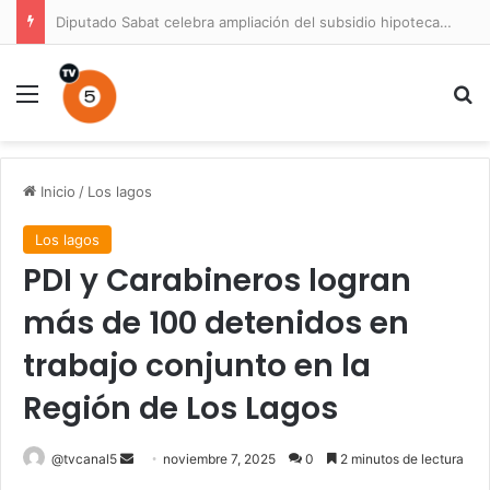
Diputado Sabat celebra ampliación del subsidio hipotecario con viviendas de hasta 6.000 UF
Menú
B
Inicio
/
Los lagos
Los lagos
PDI y Carabineros logran
más de 100 detenidos en
trabajo conjunto en la
Región de Los Lagos
Send
@tvcanal5
noviembre 7, 2025
0
2 minutos de lectura
an