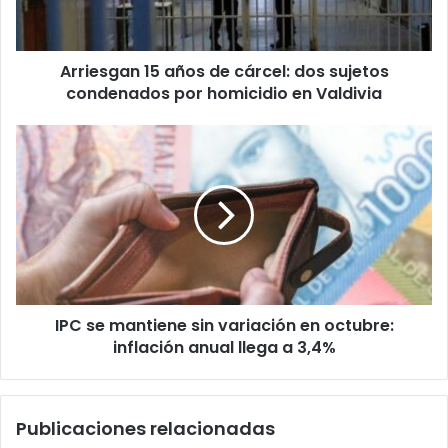
sujetos
condenados
por
Arriesgan 15 años de cárcel: dos sujetos
homicidio
en
condenados por homicidio en Valdivia
Valdivia
IPC
se
mantiene
sin
variación
en
octubre:
inflación
anual
IPC se mantiene sin variación en octubre:
llega
a
inflación anual llega a 3,4%
3,4%
Publicaciones relacionadas