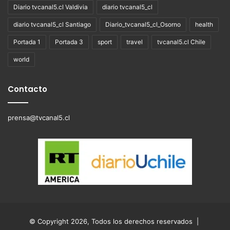
Diario tvcanal5.cl Valdivia
diario tvcanal5_cl
diario tvcanal5_cl Santiago
Diario_tvcanal5_cl_Osorno
health
Portada 1
Portada 3
sport
travel
tvcanal5.cl Chile
world
Contacto
prensa@tvcanal5.cl
© Copyright 2026, Todos los derechos reservados |