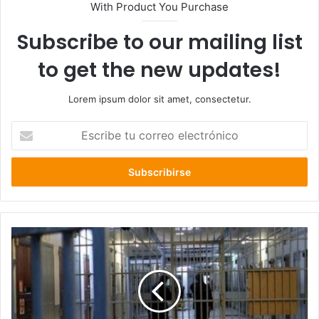
With Product You Purchase
Subscribe to our mailing list
to get the new updates!
Lorem ipsum dolor sit amet, consectetur.
Escribe
tu
correo
electrónico
Arriesgan
15
años
de
cárcel:
dos