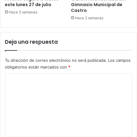
este lunes 27 de julio
Gimnasio Municipal de
Castro
Hace 2 semanas
Hace 2 semanas
Deja una respuesta
Tu dirección de correo electrónico no será publicada.
Los campos
obligatorios están marcados con
*
C
o
m
e
n
t
a