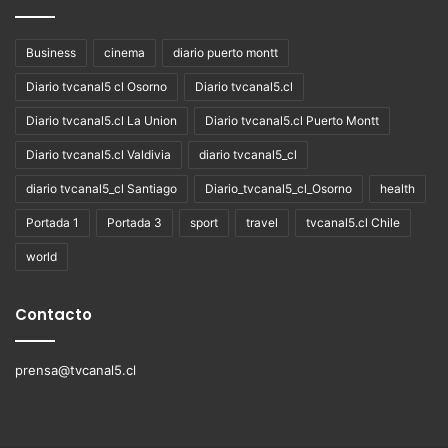
Business
cinema
diario puerto montt
Diario tvcanal5 cl Osorno
Diario tvcanal5.cl
Diario tvcanal5.cl La Union
Diario tvcanal5.cl Puerto Montt
Diario tvcanal5.cl Valdivia
diario tvcanal5_cl
diario tvcanal5_cl Santiago
Diario_tvcanal5_cl_Osorno
health
Portada 1
Portada 3
sport
travel
tvcanal5.cl Chile
world
Contacto
prensa@tvcanal5.cl