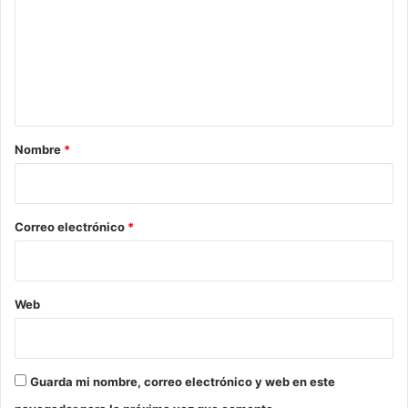
m
e
n
t
a
r
Nombre
*
i
o
*
Correo electrónico
*
Web
Guarda mi nombre, correo electrónico y web en este