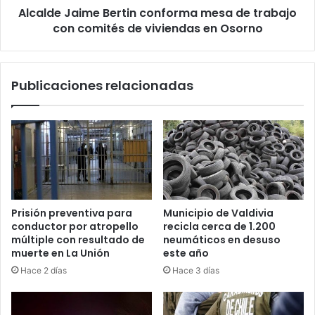
Alcalde Jaime Bertin conforma mesa de trabajo
de
viviendas
con comités de viviendas en Osorno
en
Osorno
Publicaciones relacionadas
Prisión preventiva para
Municipio de Valdivia
conductor por atropello
recicla cerca de 1.200
múltiple con resultado de
neumáticos en desuso
muerte en La Unión
este año
Hace 2 días
Hace 3 días