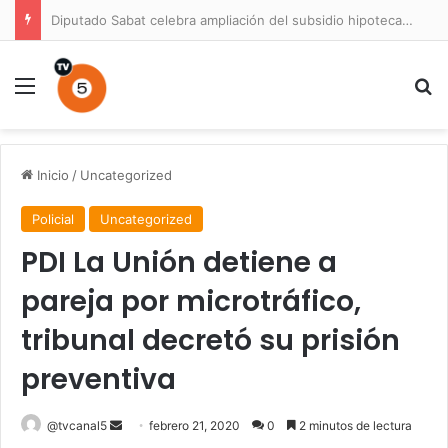
Prisión preventiva para conductor por atropello múltiple con resultado de muerte en La Unión
Menú
B
Inicio
/
Uncategorized
Policial
Uncategorized
PDI La Unión detiene a
pareja por microtráfico,
tribunal decretó su prisión
preventiva
Send
@tvcanal5
febrero 21, 2020
0
2 minutos de lectura