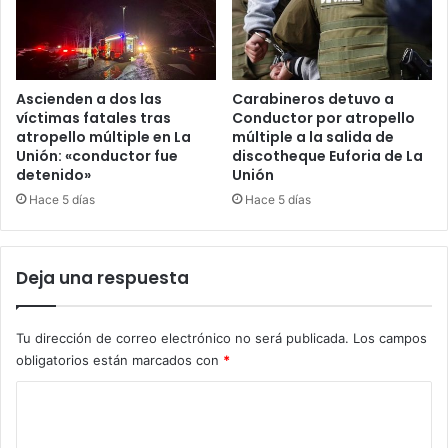
Ascienden a dos las
Carabineros detuvo a
víctimas fatales tras
Conductor por atropello
atropello múltiple en La
múltiple a la salida de
Unión: «conductor fue
discotheque Euforia de La
detenido»
Unión
Hace 5 días
Hace 5 días
Deja una respuesta
Tu dirección de correo electrónico no será publicada.
Los campos
obligatorios están marcados con
*
C
o