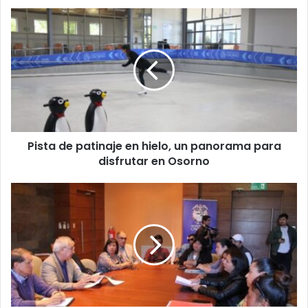
Pista
de
patinaje
en
hielo,
un
panorama
para
disfrutar
Pista de patinaje en hielo, un panorama para
en
Osorno
disfrutar en Osorno
Alcalde
Jaime
Bertin
conforma
mesa
de
trabajo
con
comités