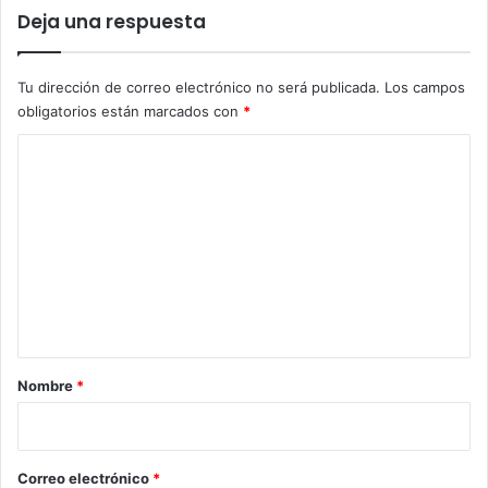
Deja una respuesta
Tu dirección de correo electrónico no será publicada.
Los campos
obligatorios están marcados con
*
C
o
m
e
n
t
a
r
Nombre
*
i
o
*
Correo electrónico
*