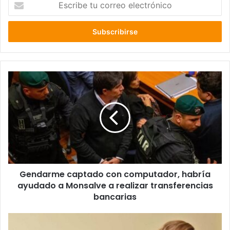
tu
correo
electrónico
Gendarme
captado
con
computador,
habría
ayudado
a
Monsalve
a
Gendarme captado con computador, habría
realizar
transferencias
ayudado a Monsalve a realizar transferencias
bancarias
bancarias
Estrella
porno