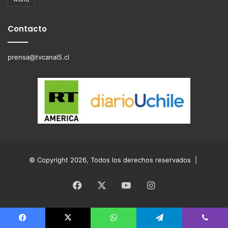
Contacto
prensa@tvcanal5.cl
© Copyright 2026, Todos los derechos reservados |
Facebook
X
YouTube
Instagram
Facebook
X
WhatsApp
Telegram
Viber