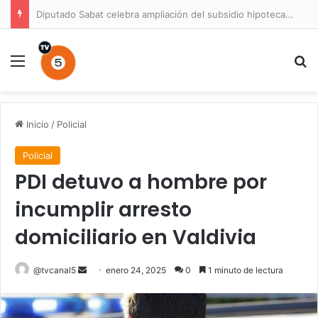
Diputado Sabat celebra ampliación del subsidio hipotecario con viviendas de hasta 6.000 UF
Menú
B
Inicio
/
Policial
Policial
PDI detuvo a hombre por
incumplir arresto
domiciliario en Valdivia
Send
@tvcanal5
enero 24, 2025
0
1 minuto de lectura
an
email