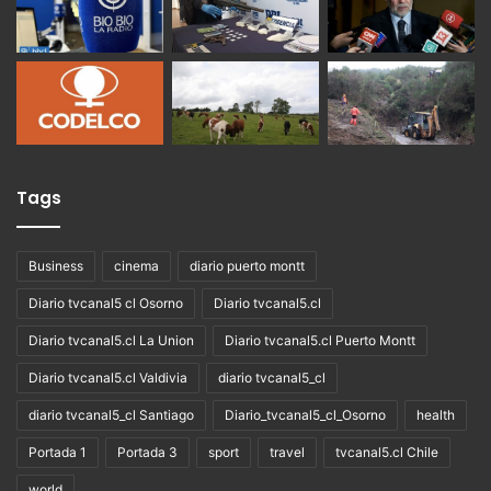
Tags
Business
cinema
diario puerto montt
Diario tvcanal5 cl Osorno
Diario tvcanal5.cl
Diario tvcanal5.cl La Union
Diario tvcanal5.cl Puerto Montt
Diario tvcanal5.cl Valdivia
diario tvcanal5_cl
diario tvcanal5_cl Santiago
Diario_tvcanal5_cl_Osorno
health
Portada 1
Portada 3
sport
travel
tvcanal5.cl Chile
world