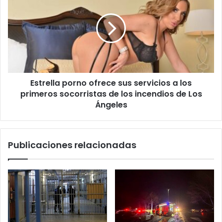
ofrece
sus
servicios
a
los
primeros
socorristas
Estrella porno ofrece sus servicios a los
de
los
primeros socorristas de los incendios de Los
incendios
Ángeles
de
Los
Ángeles
Publicaciones relacionadas