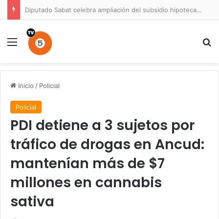
Diputado Sabat celebra ampliación del subsidio hipotecario con viviendas de hasta 6.000 UF
Menú
B
Inicio
/
Policial
Policial
PDI detiene a 3 sujetos por
tráfico de drogas en Ancud:
mantenían más de $7
millones en cannabis
sativa