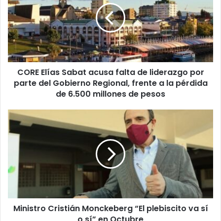
acusa
falta
de
liderazgo
por
parte
CORE Elías Sabat acusa falta de liderazgo por
del
Gobierno
parte del Gobierno Regional, frente a la pérdida
Regional,
de 6.500 millones de pesos
frente
a
Ministro
la
Cristián
pérdida
Monckeberg
de
“El
6.500
plebiscito
millones
va
de
sí
pesos
o
sí”
Ministro Cristián Monckeberg “El plebiscito va sí
en
Octubre
o sí” en Octubre