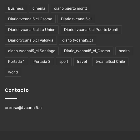
Business
cinema
diario puerto montt
Diario tvcanal5 cl Osorno
Diario tvcanal5.cl
Diario tvcanal5.cl La Union
Diario tvcanal5.cl Puerto Montt
Diario tvcanal5.cl Valdivia
diario tvcanal5_cl
diario tvcanal5_cl Santiago
Diario_tvcanal5_cl_Osorno
health
Portada 1
Portada 3
sport
travel
tvcanal5.cl Chile
world
Contacto
prensa@tvcanal5.cl