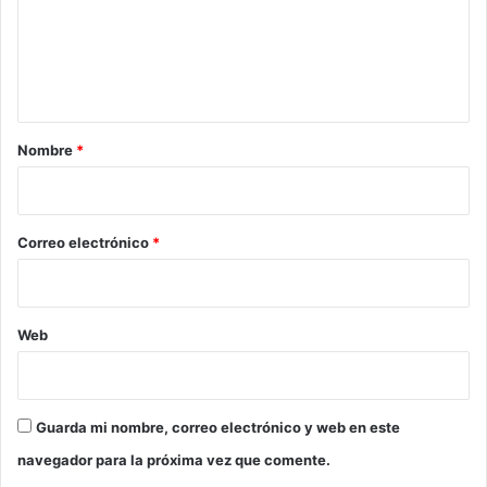
e
n
t
a
r
Nombre
*
i
o
*
Correo electrónico
*
Web
Guarda mi nombre, correo electrónico y web en este
navegador para la próxima vez que comente.