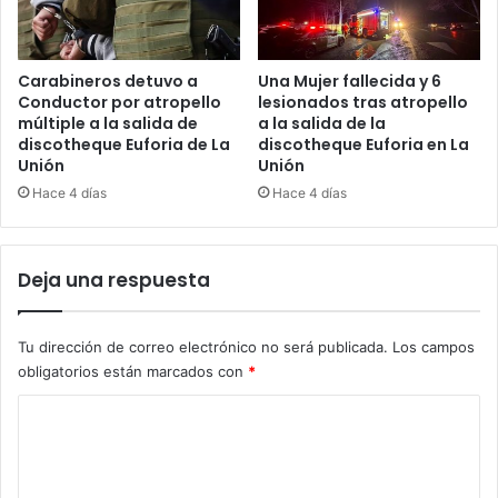
Carabineros detuvo a
Una Mujer fallecida y 6
Conductor por atropello
lesionados tras atropello
múltiple a la salida de
a la salida de la
discotheque Euforia de La
discotheque Euforia en La
Unión
Unión
Hace 4 días
Hace 4 días
Deja una respuesta
Tu dirección de correo electrónico no será publicada.
Los campos
obligatorios están marcados con
*
C
o
m