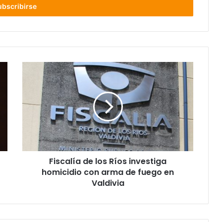
Fiscalía
de
los
Ríos
investiga
homicidio
con
arma
de
Fiscalía de los Ríos investiga
fuego
en
homicidio con arma de fuego en
Valdivia
Valdivia