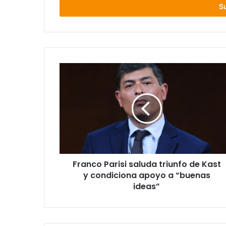
electrónico
Franco
Parisi
saluda
triunfo
de
Kast
y
condiciona
apoyo
Franco Parisi saluda triunfo de Kast
a
“buenas
y condiciona apoyo a “buenas
ideas”
ideas”