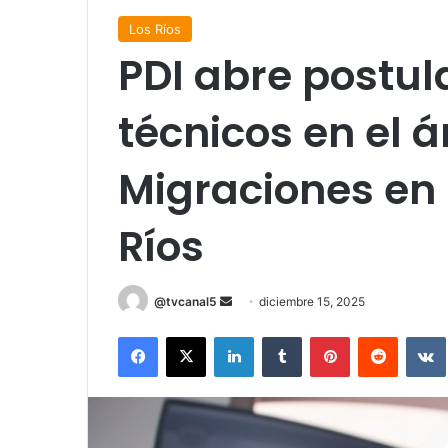
Los Ríos
PDI abre postul
técnicos en el 
Migraciones en 
Ríos
Send
@tvcanal5
diciembre 15, 2025
an
Facebook
X
LinkedIn
Tumblr
Pinterest
Reddit
email