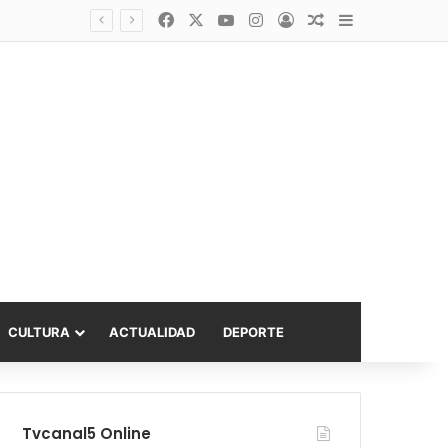
Facebook
X
YouTube
Instagram
Acceso
Publicación al a
Barra lateral
Diputado Sabat celebra ampliación del subsidio hipotecario con viviendas de hasta 6.000 UF
CULTURA
ACTUALIDAD
DEPORTE
Tvcanal5 Online