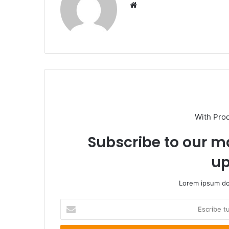
Sitio
web
With Pro
Subscribe to our ma
up
Lorem ipsum dol
Escribe
tu
correo