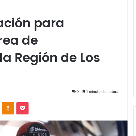
ación para
área de
la Región de Los
0
1 minuto de lectura
VKontakte
Odnoklassniki
Pocket