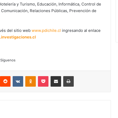
otelería y Turismo, Educación, Informática, Control de
 Comunicación, Relaciones Públicas, Prevención de
vés del sitio web
www.pdichile.cl
ingresando al enlace
.investigaciones.cl
Síguenos
interest
Reddit
VKontakte
Odnoklassniki
Pocket
Compartir por correo electrónico
Imprimir