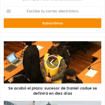
Escribe
tu
correo
electrónico
Se
acabó
el
plazo:
sucesor
de
Daniel
Jadue
se
Se acabó el plazo: sucesor de Daniel Jadue se
definirá
en
definirá en diez días
diez
días
Nuevo