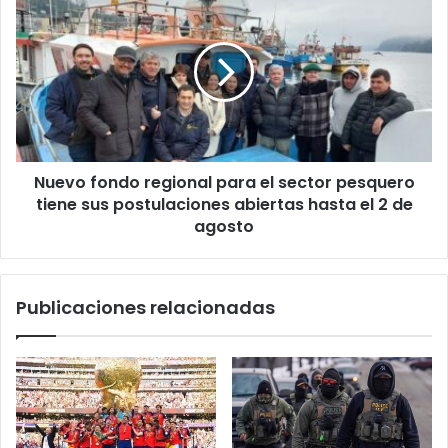
fondo
regional
para
el
sector
pesquero
tiene
sus
Nuevo fondo regional para el sector pesquero
postulaciones
abiertas
tiene sus postulaciones abiertas hasta el 2 de
hasta
agosto
el
2
de
Publicaciones relacionadas
agosto