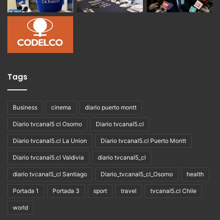
Tags
Business
cinema
diario puerto montt
Diario tvcanal5 cl Osorno
Diario tvcanal5.cl
Diario tvcanal5.cl La Union
Diario tvcanal5.cl Puerto Montt
Diario tvcanal5.cl Valdivia
diario tvcanal5_cl
diario tvcanal5_cl Santiago
Diario_tvcanal5_cl_Osorno
health
Portada 1
Portada 3
sport
travel
tvcanal5.cl Chile
world