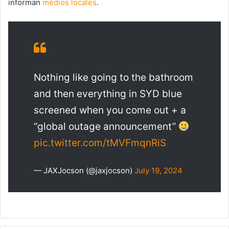
informan
medios locales
.
Nothing like going to the bathroom
and then everything in SYD blue
screened when you come out + a
“global outage announcement”
pic.twitter.com/tMVFmqnRiS
— JAXJocson (@jaxjocson)
July 19, 2024