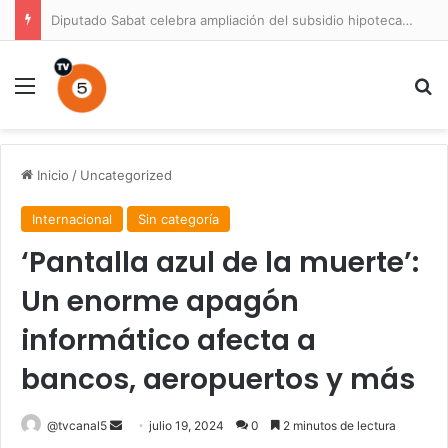
Prisión preventiva para conductor por atropello múltiple con resultado de muerte en La Unión
Menú
B
Inicio
/
Uncategorized
Internacional
Sin categoría
‘Pantalla azul de la muerte’:
Un enorme apagón
informático afecta a
bancos, aeropuertos y más
Send
@tvcanal5
julio 19, 2024
0
2 minutos de lectura