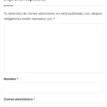
Tu dirección de correo electrónico no será publicada.
Los campos
obligatorios están marcados con
*
C
o
m
e
n
t
a
r
Nombre
*
i
o
*
Correo electrónico
*