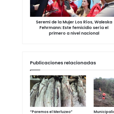
Ríos,
Waleska
Fehrmann:
Este
Seremi de la Mujer Los Ríos, Waleska
femicidio
sería
Fehrmann: Este femicidio sería el
el
primero a nivel nacional
primero
a
nivel
nacional
Publicaciones relacionadas
“Paremos el Merluzeo”
Municipali