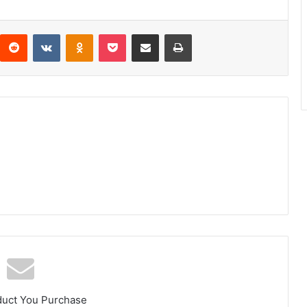
interest
Reddit
VKontakte
Odnoklassniki
Pocket
Compartir por correo electrónico
Imprimir
duct You Purchase