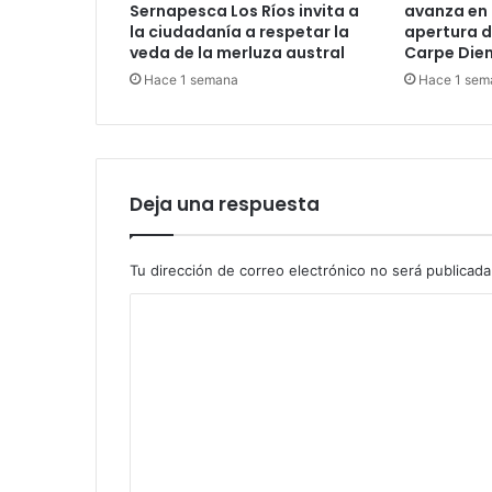
Sernapesca Los Ríos invita a
avanza en 
la ciudadanía a respetar la
apertura d
veda de la merluza austral
Carpe Die
Hace 1 semana
Hace 1 sem
Deja una respuesta
Tu dirección de correo electrónico no será publicada
C
o
m
e
n
t