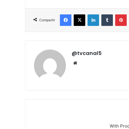
Facebook
X
LinkedIn
Tumblr
P
Compartir
@tvcanal5
Sitio
web
With Pro