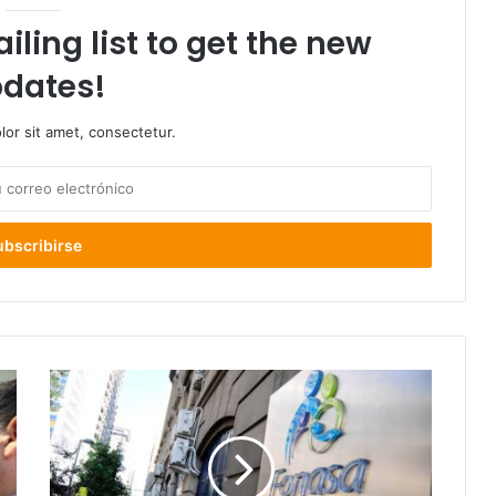
iling list to get the new
dates!
or sit amet, consectetur.
Reforma
a
Fonasa:
cuando
se