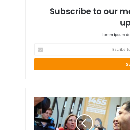
Subscribe to our ma
up
Lorem ipsum dol
Escribe
tu
correo
electrónico
Seremi
de
la
Mujer
Los