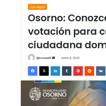
Los lagos
Osorno: Conozca
votación para 
ciudadana domi
Send
@tvcanal5
enero 6, 2020
an
Facebook
X
LinkedIn
Tumblr
Pinterest
Reddit
email