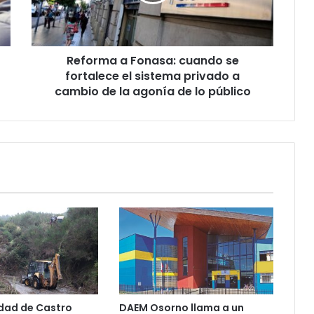
fortalece
el
sistema
privado
Reforma a Fonasa: cuando se
a
cambio
fortalece el sistema privado a
de
cambio de la agonía de lo público
la
agonía
de
lo
público
dad de Castro
DAEM Osorno llama a un