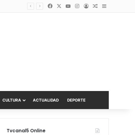
Facebook
X
YouTube
Instagram
Acceso
Publicación al a
Barra lateral
Diputado Sabat celebra ampliación del subsidio hipotecario con viviendas de hasta 6.000 UF
CULTURA
ACTUALIDAD
DEPORTE
Tvcanal5 Online