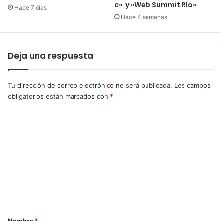
c» y «Web Summit Río»
Hace 7 días
Hace 4 semanas
Deja una respuesta
Tu dirección de correo electrónico no será publicada.
Los campos
obligatorios están marcados con
*
C
o
m
e
n
t
a
r
Nombre
*