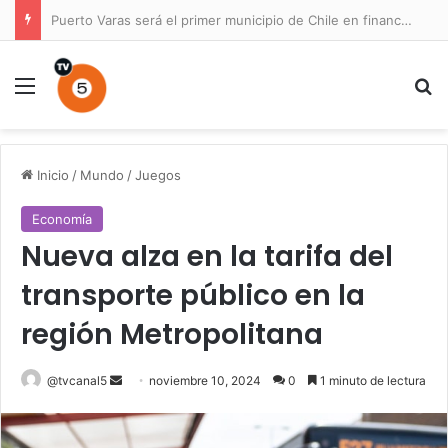
Puerto Varas será el primer municipio de Chile en financiar un Plan Maestro para un parque nacional
Menú
B
Inicio
/
Mundo
/
Juegos
Economía
Nueva alza en la tarifa del
transporte público en la
región Metropolitana
Send
@tvcanal5
noviembre 10, 2024
0
1 minuto de lectura
an
email