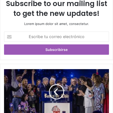
Subscribe to our mailing list
to get the new updates!
Lorem ipsum dolor sit amet, consectetur.
Escribe
tu
correo
electrónico
Teletón
superó
la
meta
cerca
de
las
2