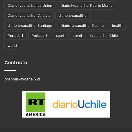
Diario tvcanal5.cl La Union
Diario tvcanal5.cl Puerto Montt
Diario tvcanal5.cl Valdivia
diario tvcanal5_cl
diario tvcanal5_cl Santiago
Diario_tvcanal5_cl_Osorno
health
Portada 1
Portada 3
sport
travel
tvcanal5.cl Chile
world
Contacto
prensa@tvcanal5.cl