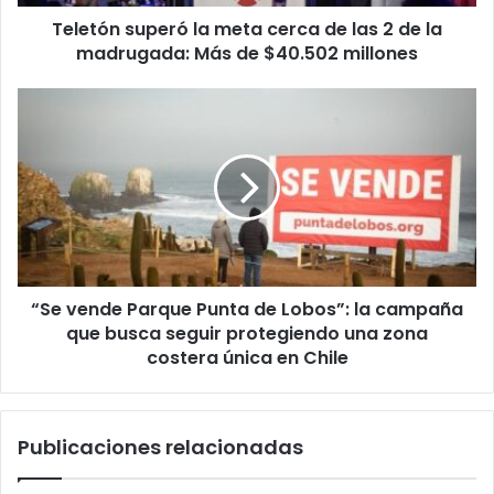
de
Teletón superó la meta cerca de las 2 de la
la
madrugada:
madrugada: Más de $40.502 millones
Más
de
“Se
$40.502
vende
millones
Parque
Punta
de
Lobos”:
la
campaña
que
“Se vende Parque Punta de Lobos”: la campaña
busca
seguir
que busca seguir protegiendo una zona
protegiendo
costera única en Chile
una
zona
costera
Publicaciones relacionadas
única
en
Chile