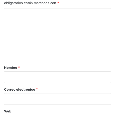
obligatorios están marcados con
*
C
o
m
e
n
t
a
r
Nombre
*
i
o
*
Correo electrónico
*
Web