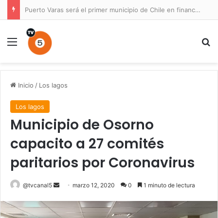
Puerto Varas será el primer municipio de Chile en financiar un Plan Maestro para un parque nacional
Menú
B
Inicio
/
Los lagos
Los lagos
Municipio de Osorno
capacito a 27 comités
paritarios por Coronavirus
Send
@tvcanal5
marzo 12, 2020
0
1 minuto de lectura
an
email